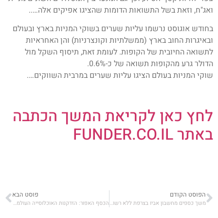
ואג"ח, וזאת בשל התשואות הדומות שהציגו אפיקים אלה…..
בחודש אוגוסט נרשמו עליות שערים בשוקי המניות בארץ ובעולם
ובאיגרות החוב בארץ (ממשלתיות וקונצרניות) והן האחראיות
לתשואה החיובית של הקופות. לעומת זאת, תיסוף השקל מול
הדולר גרע מהקופות תשואה של כ-0.6%.
שוקי המניות בעולם הציגו עליות שערים במרבית השווקים….
לחץ כאן לקריאת המשך הכתבה
באתר FUNDER.CO.IL
הפוסט הקודם
פוסט הבא
משך כספים מחשבון אביו בצרפת ללא רשות. יצטרך להחזיר?
הכסף האפור: הזדקנות האוכלוסייה העולמית משנה את פני שוק ההון