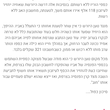
כספי הוריו ללא רשותם. בנסיבות אלה דרשה היורשת שאחיה יחזיר
לעיזבון 118 אלף אירו אותם משך, לטענתה, מחשבון האב ללא
רשות.
מנגד טען היורש כי אין שחר לטענת אחותו כי התעלל באביו. ההיפך,
הוא היחיד שסעד אותו כשהיה חלש בעוד שהתובעת כלל לא טרחה
לבקרו בערוב ימיו. עוד טען הנתבע שגרסת אחותו לפיה אביהם היה
אמיד נכונה לעבר הרחוק, אך במהלך חייו הוא כילה את כספו ונותר
ערב מותו ללא רכוש או ממון, כשבחשבונו 321 שקלים בלבד.
מכל מקום טען היורש כי הוא מודה שבשל מצוקה כספית השתמש
בכספי הפנסיה של אביו שהופקדו לחשבון הבנק שלו בצרפת, אלא
שחיובו כעת להחזיר את הכסף לעיזבון תשאיר אותו חשוף לתביעת
השבה מצד קרן הפנסיה בצרפת, ואז ייצא שהוא ישלם פעמיים עבור
אותו "חוב".
סיכון כפול…..