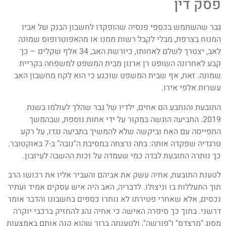
פסק דין
גבר שהשתמש בכספי פנסיה שהופקדו לחשבון הבנק של אביו
המנוח בצרפת, מבלי לקבל רשות ממנו או מהאפוטרופוס שמונה
לאב, יצטרך לשלם לאחותו, כיורשת האב, 34 אלף שקלים – כך
קבע לאחרונה השופט רן ארנון מבית המשפט למשפחה בקריית
שמונה. זאת, אף שבית המשפט שוכנע כי הוא לקח מחשבון האב
עשרות אלפי אירו.
התובעת והנתבע הם אחים, ילדיו של גבר שהלך לעולמו בשנת
2019. התביעה הוגשה במקור על ידי אחות נוספת, שבהמשך
התפייסה עם האח וביקשה שלא להמשיך בתביעה נגדו, על רקע
טרגדיה שפקדה אותה: בתה נרצחה במסיבת ה"נובה" ב-7 באוקטובר.
כך נותרה התובעת לבדה כמי שעמדה על זכות ההשבה לעיזבון.
לטענת התובעת, אחיה עשק את אביהם והעביר אליו את רכושו הרב
תוך התעללות בו וניצולו. לדבריה, האב היה איש עסקים אמיד ועתיר
נכסים, אלא שאחרי פטירתו לא נותרו כספים בחשבונו והדבר אומר
דרשני. בתוך כך סיפרה האישה כי אחיה נהג להחזיק ברכבי יוקרה
מסוג "מרצדס" ו"פורשה", ולטענתה ברור שהוא קנה אותם באמצעות