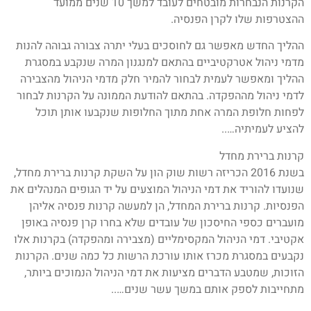
הקרנות הנבחרות מובטחים לעובד למשך 10 שנים ממועד
ההצטרפות שלו לקרן הפנסיה.
ההליך החדש מאפשר גם לחוסכים בעלי יתרה צבורה גבוהה להנות
מדמי ניהול אטרקטיביים בהתאם למנגנון המרה שנקבע במסגרת
ההליך ומאפשר לעמית לבחור להמיר חלק מדמי הניהול מהצבירה
לדמי ניהול מההפקדה. בהתאם להודעת הממונה על הקרנות לבחור
לפחות חלופת המרה אחת מתוך החלופות שנקבעו אותן תוכל
להציע לעמיתיה…..
קרנות ברירת מחדל
בשנת 2016 הכריזה רשות שוק הון על השקת קרנות ברירת מחדל,
שנועדו להוריד את דמי הניהול המוצעים על יד הגופים המנהלים את
הפנסיות. קרנות ברירת המחדל, הן למעשה קרנות פנסיה אליהן
מועברים כספי החיסכון של עובדים שלא בחרו קרן פנסיה באופן
אקטיבי. דמי הניהול המקסימליים (מצבירה ומהפקדה) בקרנות אלו
נקבעים במסגרת מכרז אותו עורכת הרשות כל כמה שנים. הקרנות
הזוכות, שמטבע הדברים מציעות את דמי הניהול הנמוכים ביותר,
מתחייבות לספק אותם במשך עשר שנים…..