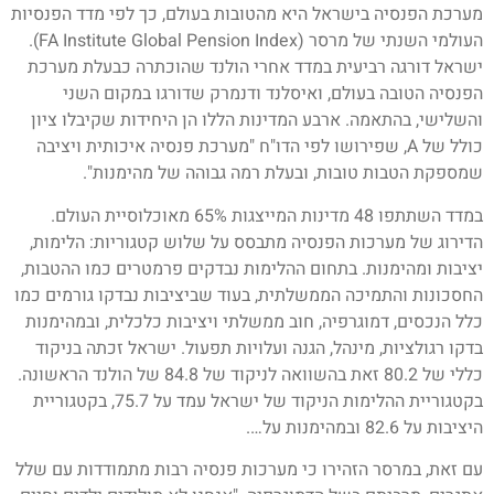
מערכת הפנסיה בישראל היא מהטובות בעולם, כך לפי מדד הפנסיות
העולמי השנתי של מרסר (FA Institute Global Pension Index).
ישראל דורגה רביעית במדד אחרי הולנד שהוכתרה כבעלת מערכת
הפנסיה הטובה בעולם, ואיסלנד ודנמרק שדורגו במקום השני
והשלישי, בהתאמה. ארבע המדינות הללו הן היחידות שקיבלו ציון
כולל של A, שפירושו לפי הדו"ח "מערכת פנסיה איכותית ויציבה
שמספקת הטבות טובות, ובעלת רמה גבוהה של מהימנות".
במדד השתתפו 48 מדינות המייצגות 65% מאוכלוסיית העולם.
הדירוג של מערכות הפנסיה מתבסס על שלוש קטגוריות: הלימות,
יציבות ומהימנות. בתחום ההלימות נבדקים פרמטרים כמו ההטבות,
החסכונות והתמיכה הממשלתית, בעוד שביציבות נבדקו גורמים כמו
כלל הנכסים, דמוגרפיה, חוב ממשלתי ויציבות כלכלית, ובמהימנות
בדקו רגולציות, מינהל, הגנה ועלויות תפעול. ישראל זכתה בניקוד
כללי של 80.2 זאת בהשוואה לניקוד של 84.8 של הולנד הראשונה.
בקטגוריית ההלימות הניקוד של ישראל עמד על 75.7, בקטגוריית
היציבות על 82.6 ובמהימנות על….
עם זאת, במרסר הזהירו כי מערכות פנסיה רבות מתמודדות עם שלל