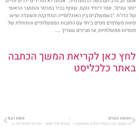
אתגרים, מרביתם בשל הדמוגרפיה. "אנחנו לא מולידים ילדים וחיים
יותר שנים", אמר דיוויד נוקס, שותף בכיר במרסר והמחבר הראשי
של הדו"ח. "כשמשלבים בין האוכלוסייה המזדקנת והעובדה שיש
פחות משלמים מסים ביחד עם החובות הממשלתיים והתוחלת של
פנסיות ממשלתיות, אז מבינים שצריך …..
לחץ כאן לקריאת המשך הכתבה
באתר כלכליסט
הפוסט הקודם
פוסט הבא
מה עשתה קרן הפנסיה שלכם בספטמבר, ואיך תדעו אם אתם במסלול הנכון?
הגזרות של האוצר – עובדים ישלמו דמי ביטוח לאומי גבוהים יותר