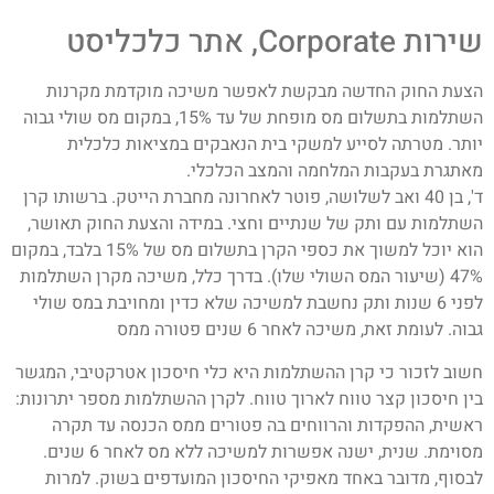
שירות Corporate, אתר כלכליסט
הצעת החוק החדשה מבקשת לאפשר משיכה מוקדמת מקרנות
השתלמות בתשלום מס מופחת של עד 15%, במקום מס שולי גבוה
יותר. מטרתה לסייע למשקי בית הנאבקים במציאות כלכלית
מאתגרת בעקבות המלחמה והמצב הכלכלי.
ד', בן 40 ואב לשלושה, פוטר לאחרונה מחברת הייטק. ברשותו קרן
השתלמות עם ותק של שנתיים וחצי. במידה והצעת החוק תאושר,
הוא יוכל למשוך את כספי הקרן בתשלום מס של 15% בלבד, במקום
47% (שיעור המס השולי שלו). בדרך כלל, משיכה מקרן השתלמות
לפני 6 שנות ותק נחשבת למשיכה שלא כדין ומחויבת במס שולי
גבוה. לעומת זאת, משיכה לאחר 6 שנים פטורה ממס
חשוב לזכור כי קרן ההשתלמות היא כלי חיסכון אטרקטיבי, המגשר
בין חיסכון קצר טווח לארוך טווח. לקרן ההשתלמות מספר יתרונות:
ראשית, ההפקדות והרווחים בה פטורים ממס הכנסה עד תקרה
מסוימת. שנית, ישנה אפשרות למשיכה ללא מס לאחר 6 שנים.
לבסוף, מדובר באחד מאפיקי החיסכון המועדפים בשוק. למרות