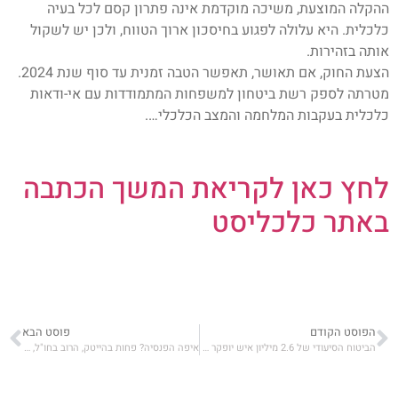
ההקלה המוצעת, משיכה מוקדמת אינה פתרון קסם לכל בעיה
כלכלית. היא עלולה לפגוע בחיסכון ארוך הטווח, ולכן יש לשקול
אותה בזהירות.
הצעת החוק, אם תאושר, תאפשר הטבה זמנית עד סוף שנת 2024.
מטרתה לספק רשת ביטחון למשפחות המתמודדות עם אי-ודאות
כלכלית בעקבות המלחמה והמצב הכלכלי….
לחץ כאן לקריאת המשך הכתבה
באתר כלכליסט
הפוסט הקודם
פוסט הבא
הביטוח הסיעודי של 2.6 מיליון איש יופקר בעוד חודשיים, והאחראים עסוקים בהאשמות
איפה הפנסיה? פחות בהייטק, הרוב בחו"ל, והאפיקים הלא סחירים צוברים תאוצה