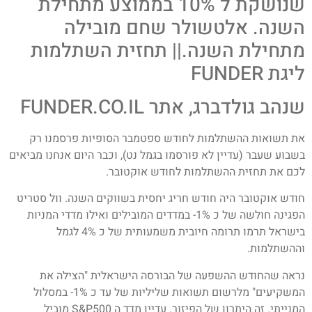
שנושקת ל 10% בממוצע מתחילת
השנה. אלטשולר שחם מובילה
מתחילת השנה.|| תחזית השתלמות
ליגת FUNDER
שנהב גולדברג, אתר FUNDER.CO.IL
את תשואות ההשתלמות לחודש ספטמבר הסופיות פרסמנו רק
בשבוע שעבר (עדיין לא פורסמו בגמל נט), וכבר היום אנחנו מביאים
לכם את תחזית ההשתלמות לחודש אוקטובר.
חודש אוקטובר היה חודש חריג יחסית בשווקים השנה. וול סטריט
הפגינה חולשה של כ 1%- במדדים המובילים ואילו מדדי המניות
בישראל תרמו תרומה חיובית משמעותית של כ 4% לגמל
וההשתלמות.
נראה שהחודש ההשפעה של הבורסה הישראלית "הצילה את
המשקיעים" מלרשום תשואות שליליות של עד כ 1%- במסלול
המנייתי. זה היתרון של הפיזור. עדיין מדד ה S&P500 מוביל