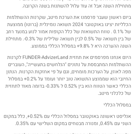
מתחילת השנה אבל זה עוד עלול להשתנות בשנה הקרובה.
ביום ראשון שעבר פרסמנו את הערכת מיטב, שקרנות ההשתלמות
הכלליות יציגו באוקטובר 2024 תשואה נומינלית (ברוטו) ממוצעת
של 0.1% . טווח התשואות של כלל הקופות אמור לנוע במנעד רחב
של בין תשואה של 0.5% לבין תשואה שלילית של 0.3%-. מתחילת
השנה ההערכה היא ל 9.8%+ במסלול הכללי בממוצע.
היום אנחנו מפרסמים את תחזית FUNDER-AdvizerLand לקרנות
ההשתלמות המתבססת על נתונים "הנלחשים בתעשייה", העוברים
מפה לאוזן, על הערכות מומחים, וגם על פי אחזקות הקרנות. הנתון
החיובי הוא שממוצע התשואה טוב יותר ועומד על 0.2%+ במסלול
הכללי כאשר הטווח הוא בין 0.52% ל 0.33%- בדומה מאוד לתחזית
של כלכלני מיטב.
במסלול הכללי
אנליסט ראשונה באוקטובר במסלול הכללי עם 0.52%+, כלל במקום
השני עם 0.45%, ומנורה מבטחים במקום השלישי עם 0.35%.