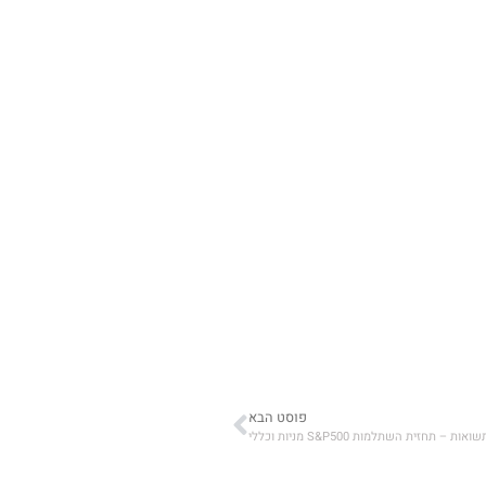
פוסט הבא
חזית השתלמות S&P500 מניות וכללי