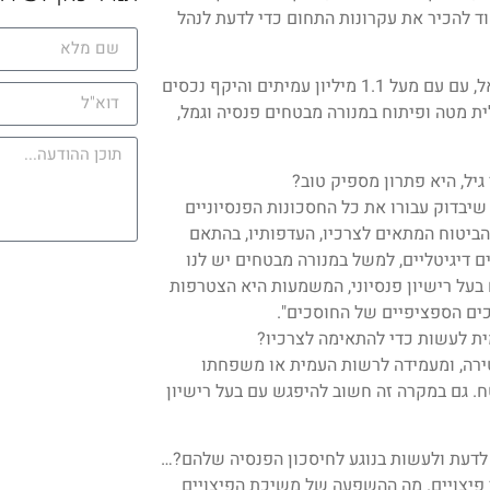
ד להכיר את עקרונות התחום כדי לדעת לנהל
מנורה מבטחים פנסיה וגמל מנהלת את קרנות הפנסיה הגדולות בישראל, עם עם מעל 1.1 מיליון עמיתים והיקף נכסים
מנכ"לית מטה ופיתוח במנורה מבטחים פנסיה וגמל,
יל, היא פתרון מספיק טוב?
שיבדוק עבורו את כל החסכונות הפנסיוניים
והביטוח המתאים לצרכיו, העדפותיו, בהתאם
 דיגיטליים, למשל במנורה מבטחים יש לנו
 בעל רישיון פנסיוני, המשמעות היא הצטרפות
ים הספציפיים של החוסכים".
מית לעשות כדי להתאימה לצרכיו?
טירה, ומעמידה לרשות העמית או משפחתו
 גם במקרה זה חשוב להיפגש עם בעל רישיון
 לדעת ולעשות בנוגע לחיסכון הפנסיה שלהם?…
פיצויים. מה ההשפעה של משיכת הפיצויים