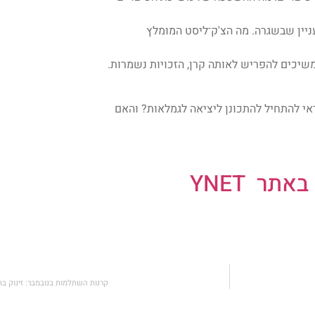
ניין שבשגרה. מה הצ'ק־ליסט המומלץ
שיכים להפריש לאותה קרן, הזכויות נשמרות.
ם הוא 67, וזה של הנשים יעלה בקרוב ל־64. מתי כדאי להתחיל להתכונן ליציאה לגמלאות? והאם
ר YNET
קרנות השתלמות בנובמבר: זינוק בתשואות – ת