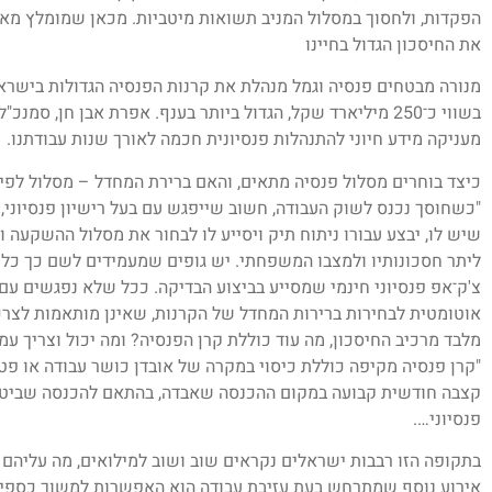
הפקדות, ולחסוך במסלול המניב תשואות מיטביות. מכאן שמומלץ מאו
את החיסכון הגדול בחיינו
בשווי כ־250 מיליארד שקל, הגדול ביותר בענף. אפרת אבן חן, ס
מעניקה מידע חיוני להתנהלות פנסיונית חכמה לאורך שנות עבודתנו.
כיצד בוחרים מסלול פנסיה מתאים, והאם ברירת המחדל – מסלול לפי ג
"כשחוסך נכנס לשוק העבודה, חשוב שייפגש עם בעל רישיון פנסיוני, 
שיש לו, יבצע עבורו ניתוח תיק ויסייע לו לבחור את מסלול ההשקעה 
ליתר חסכונותיו ולמצבו המשפחתי. יש גופים שמעמידים לשם כך כלים
צ'ק־אפ פנסיוני חינמי שמסייע בביצוע הבדיקה. ככל שלא נפגשים עם
אוטומטית לבחירות ברירות המחדל של הקרנות, שאינן מותאמות לצרכ
מלבד מרכיב החיסכון, מה עוד כוללת קרן הפנסיה? ומה יכול וצריך ע
"קרן פנסיה מקיפה כוללת כיסוי במקרה של אובדן כושר עבודה או פ
קצבה חודשית קבועה במקום ההכנסה שאבדה, בהתאם להכנסה שביטח.
פנסיוני….
בתקופה הזו רבבות ישראלים נקראים שוב ושוב למילואים, מה עליהם
אירוע נוסף שמתרחש בעת עזיבת עבודה הוא האפשרות למשוך כספי 