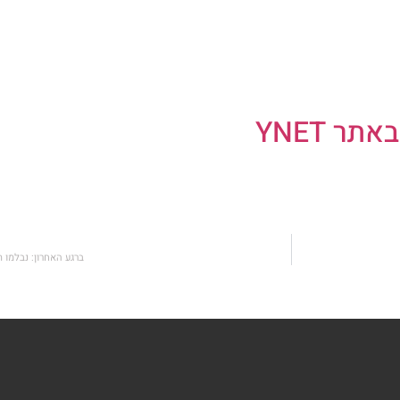
 YNET
ברגע האחרון: נבלמו 