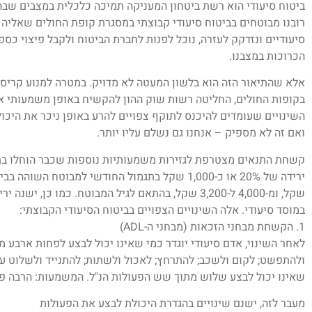
ביטוח סיעודי הוא רשת ביטחון המעניקה תמיכה כלכלית במצבים שבה
רובנו מבוטחים בביטוח סיעודי קבוצתי במסגרת קופת החולים שאליה 
סיעודיים ונזדקק לעזרה, נוכל לפנות לחברת הביטוח ולקבל פיצוי כספ
הכרוכות במצבנו.
אלא שהתיאור הזה הוא בלשון המעטה לא מדויק. במטרה למנוע קריס
השינויים שעומדים להיכנס לתוקף צפויים להרע באופן ניכר את היכול
ואם זה לא מספיק – אנחנו גם נשלם עליו יותר.
שקל, ומ-4,000 ל-3,200 שקל, בהתאם לגיל המבוטח. כמו כ
במוסד סיעודי. אלה השינויים הצפויים בביטוח הסיעודי הקבוצתי:
1. הקשחת מבחני הזכאות (מבחני ה-ADL)
לאחר השינוי, אדם סיעודי יוגדר כמי שאינו יכול לבצע לפחות ארבע 
ולהתפשט; לקום ולשכב; להתרחץ; לאכול ולשתות; להתנייד ולשלוט על ס
שאינו יכול לבצע שלוש מתוך שש הפעולות הנ"ל. המשמעות: הרבה פח
מעבר לזה, ישנם שינויים בהגדרת היכולת לבצע את הפעולות