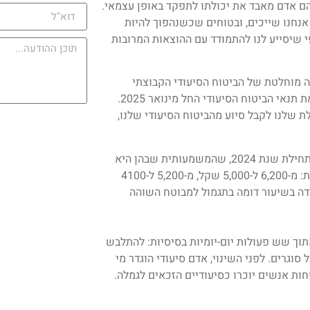
ם אדם מאבד את יכולתו לתפקד באופן עצמאי.
אנחנו שייכים, ובטוחים שכשנהפוך להיות
י שיסייע לנו להתמודד עם ההוצאות המרובות
ה מוחלטת של הביטוח הסיעודי הקבוצתי
בקופות החולים, החליטה רשות שוק ההון להקשיח באופן משמעותי את תנאי הביטוח הסיעודי החל מינואר 2025.
ת שלנו לקבל סיוע מהביטוח הסיעודי שלנו,
קשחת התנאים מצטרפת לגזירות משמעותיות נוספות שכבר הוחלו בתחילת שנת 2024, שהמשמעותית שבהן היא
ירידה של 20% או כ-1,000 שקל בתגמול החודשי למבוטח השוהה בבית: מ-6,200 ל-5,000 שקל, מ-5,200 ל-4100
ן, ישנה ירידה בשיעור דומה בתגמול למבוטח השוהה
מתוך שש פעולות יום-יומיות בסיסיות: להתלבש
וגרים. לפני השינוי, אדם סיעודי הוגדר מי
ות אנשים יוכרו כסיעודיים הזכאים לגמלה.