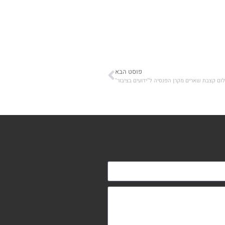
פוסט הבא
ם קצבת שארים מקרן הפנסיה ל"ידועים בציבור"