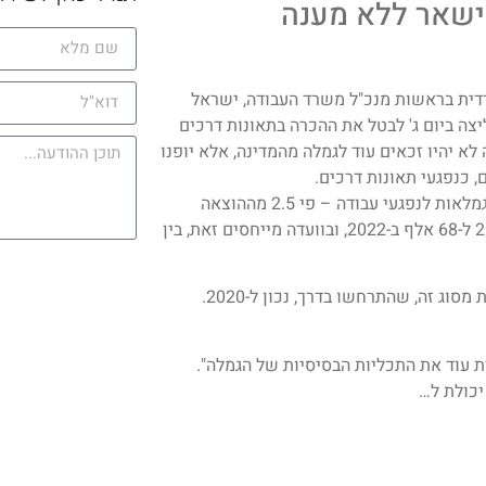
ישאר ללא מענה
שרדית בראשות מנכ"ל משרד העבודה, ישראל
ליצה ביום ג' לבטל את ההכרה בתאונות דרכים
א יהיו זכאים עוד לגמלה מהמדינה, אלא יופנו
 כנפגעי תאונות דרכים.
מדו"ח הוועדה עולה, כי המדינה מוציאה כיום כ-6.8 מיליארד שקל על גמלאות לנפגעי עבודה – פי 2.5 מההוצאה
ב-2007. מספר מקבלי הקצבאות לנכות בעבודה זינק מ-40 אלף ב-2012 ל-68 אלף ב-2022, ובוועדה מייחסים זאת, בין
למעלה מרבע מנפגעי תאונות העבודה בישראל (26.5%) נפגעו בתאונות מסוג זה, שהתרחשו בדרך, נכון ל-2020.
 עוד את התכליות הבסיסיות של הגמלה".
יכולת ל…