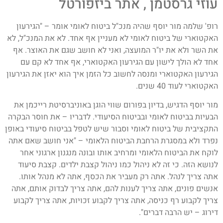
עוזי גרסטמן , אתר ביזפורטל
רופ' שלמה מור יוסף שהיה מנכ"ל ביטוח לאומי אומר – "הגירעון
האקטוארי של ביטוח לאומי לא מעניין אף אחד. לא את המנכ"ל, לא
את השר ולא את יו"ר המועצה, ואני לא חושב שגם את האוצר. אף
אחד לא הולך לישון עם הגירעון האקטוארי, אף אחד לא קם עם
הגירעון האקטוארי ומנסה לחשוב כל הזמן איך הוא יאזן את הגירעון
האקטוארי לעוד 40 שנים.
מור יוסף הדגיש, בדיון בפורום שווי הוגן באוניברסיטת רייכמן את
הבעיות בביטוח לאומי ובביטוח הסיעודי. לדבריו – את חוסר הבקרה
התקציבית של ביטוח לאומי וסבור שיש לטפל בביטוח סיעודי באופן
נפרד ולא במסגרת הרחבת הביטוח הלאומי – "אני חושב שאם אתה
לוקח את הביטוח הלאומי ומרחיב אותו ובונה מנגנון ארגוני אחר
לנושא הזה. כי זה לא ניהול כמו ניהול קצבת ילדים. קצבת סיעוד
אתה צריך לנהל. אתה רק מעביר את הכסף, אתה לא מנהל אותו.
אנשים פונים, אתה צריך לענות להם, אתה צריך לבדוק אותם, אתה
צריך לקבוע רף כניסה, אתה צריך לקבוע זכויות, אתה צריך לקבוע
דירוג – יש הרבה דברים".