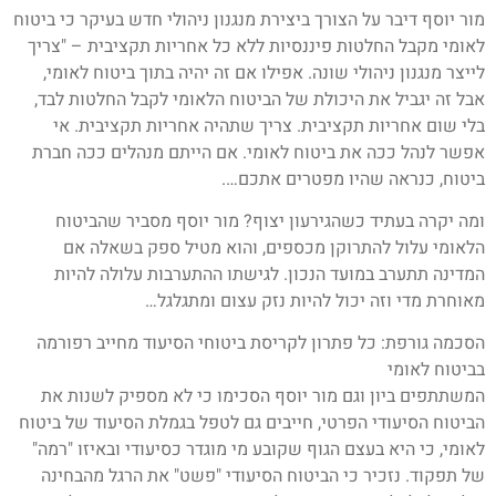
מור יוסף דיבר על הצורך ביצירת מנגנון ניהולי חדש בעיקר כי ביטוח
לאומי מקבל החלטות פיננסיות ללא כל אחריות תקציבית – "צריך
לייצר מנגנון ניהולי שונה. אפילו אם זה יהיה בתוך ביטוח לאומי,
אבל זה יגביל את היכולת של הביטוח הלאומי לקבל החלטות לבד,
בלי שום אחריות תקציבית. צריך שתהיה אחריות תקציבית. אי
אפשר לנהל ככה את ביטוח לאומי. אם הייתם מנהלים ככה חברת
ביטוח, כנראה שהיו מפטרים אתכם….
ומה יקרה בעתיד כשהגירעון יצוף? מור יוסף מסביר שהביטוח
הלאומי עלול להתרוקן מכספים, והוא מטיל ספק בשאלה אם
המדינה תתערב במועד הנכון. לגישתו ההתערבות עלולה להיות
מאוחרת מדי וזה יכול להיות נזק עצום ומתגלגל…
הסכמה גורפת: כל פתרון לקריסת ביטוחי הסיעוד מחייב רפורמה
בביטוח לאומי
המשתתפים ביון וגם מור יוסף הסכימו כי לא מספיק לשנות את
הביטוח הסיעודי הפרטי, חייבים גם לטפל בגמלת הסיעוד של ביטוח
לאומי, כי היא בעצם הגוף שקובע מי מוגדר כסיעודי ובאיזו "רמה"
של תפקוד. נזכיר כי הביטוח הסיעודי "פשט" את הרגל מהבחינה