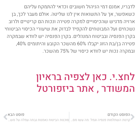
לדבריו, אמנם דמי הניהול חשובים וכדאי להתמקח עליהם
כשאפשר, אך על התשואות אין לנו שליטה. אולם מעבר לכך, בן
ארויה מדגיש שהכיסויים למקרה פטירה ונכות הם קריטיים ולרוב
נשכחים ועל המבוטחים להקפיד לבדוק את שיעורי הכיסוי הביטוחי
בקרן הפנסיה ובביטוח המנהלים. בקרן הפנסיה יש לוודא שבמקרה
פטירה בן/בת הזוג יקבלו 60% מהשכר הקובע והיתומים 40%,
ובמקרה נכות יש לוודא כיסוי של 75% מהשכר.
לחצ.י. כאן לצפיה בראיון
המשודר , אתר ביזפורטל
הפוסט הקודם
פוסט הבא
קרנות השתלמות פנסיה וגמל: מה עשו מסלולי S&P500, מניות וכללי ? עוד חודש שלילי – תחזית מרץ
סוכנות הביטוח נאמנות גבתה עמלה על משיכת כספים מקרן השתלמות. ביהמ"ש: מדובר בעושק