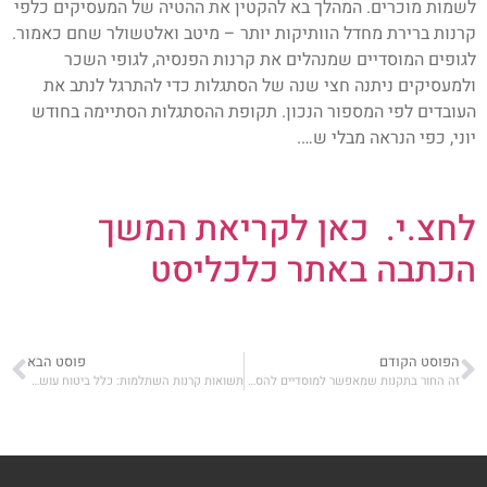
לשמות מוכרים. המהלך בא להקטין את ההטיה של המעסיקים כלפי
קרנות ברירת מחדל הוותיקות יותר – מיטב ואלטשולר שחם כאמור.
לגופים המוסדיים שמנהלים את קרנות הפנסיה, לגופי השכר
ולמעסיקים ניתנה חצי שנה של הסתגלות כדי להתרגל לנתב את
העובדים לפי המספור הנכון. תקופת ההסתגלות הסתיימה בחודש
יוני, כפי הנראה מבלי ש….
לחצ.י. כאן לקריאת המשך
הכתבה באתר כלכליסט
הפוסט הקודם
פוסט הבא
זה החור בתקנות שמאפשר למוסדיים להסתיר את דמי הניהול על הפנסיות
תשואות קרנות השתלמות: כלל ביטוח עושה קאמבק – עד 6%+ ביוני 2025