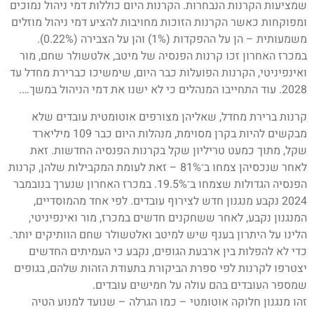
שמציעות הקרנות הנבחרות. הקרנות היום כוללות דמי ניהול נמוכים
ומפוקחות כאשר הקרנות הזוכות מחויבות להציע דמי ניהול מוזלים
משמעותית – הן על ההפקדות (1%) והן על הצבירה (0.22%).
במכרז האחרון זכו קרנות הפנסיה של מיטב, אלטשולר שחם, מור
ואינפיניטי, הקרנות הפועלות כבר היום, שימשיכו כברירת מחדל עד
2028. עוד התחייבו המנהלים כי לא ישנו את דמי הניהול במשך….
קרנות ברירת מחדל, שאליהן מצורפים אוטומטית עובדים שלא
מבקשים להיות בקרן מסוימת, מנהלות היום כבר 109 מיליארד
שקל, מתוך כמעט טריליון שקל בקרנות הפנסיה החדשות. זאת
לאחר שנכסיהן צמחו ב־81% – זאת לעומת המקבילות שלהן, קרנות
הפנסיה הגדולות שצמחו ב־19.5%. במכרז האחרון שנערך בנובמבר
2024 נקבע מנגנון חדש לצירוף עובדים. לפי אחד מהמוסדיים,
המנגנון נקבע, לאחר ששחקנים חדשים במכרז, מור ואינפיניטי,
הלינו על היתרון בענף שיש למיטב ואלטשולר שחם הוותיקים יותר.
כדי לא להפלות בין ארבעת הגופים, נקבע כי העמיתים החדשים
יצטרפו לקרנות לפי ספרת הביקורת בתעודת הזהות שלהם, בגופים
שמספר העובדים בהם עולה על חמישים עובדים.
זהו מנגנון חלוקה אוטומטי – כמו הגרלה – שנועד למנוע הטיה