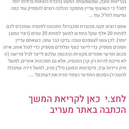
בבריאות טובה, שמשמעותה כמעט בהכרח הוצאות גדולות יותר.
למה? כי כשהגוף עדיין מתפקד כהלכה רוצים להספיק עוד כמה
נסיעות לחו"ל, עוד….
אתם רוצים זִקנה מכובדת ומכבדת? התכוננו לפנסיה שתכניס לכם
לפחות 20 אלף שקל בחודש למשך לפחות 20 שנים (רצוי כמובן
יותר). לכן עשו לעצמכם טובה: בדקו כבר עתה, כשאתם עדיין
חסונים מספיק כדי לייצר כסף וצלולים מספיק כדי לנהל אותו, איזה
סכום חודשי אמורים מקורות ההכנסה שלכם לייצר לגיל פרישה (זו
לא חייבת להיות רק קרן הפנסיה, אלא גם חסכונות אחרים, למשל
תיק ניירות ערך, פיקדונות וכמובן נדל"ן מניב, למשל דירה שתוכלו
להשכיר).הסכום החודשי הצפוי מניח את דעתכם? …..
לחצ.י כאן לקריאת המשך
הכתבה באתר מעריב