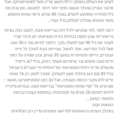
לעזוב את העולם בשנתך ה-97 נחשב עדיין מעל לסטטיסטיקה, אבל
מדובר בעניין שהולך ונעשה נפוץ יותר ויותר. למעשה, אם נבחן את
גיל הפטירה הממוצע לנשים, בערך 85 שנים, נראה שהוא מושפע
מאוד מנשים שהלכו לעולמן בגיל צעיר…
רוצה לומר, למי שהגיעה לגיל הזה בבריאות טובה, למעט כמה בעיות
גריאטריות שהן כמעט בבחינת כורח המציאות, יש סיכוי סביר
לעבור את גיל 90 ואף למעלה מכך. כלומר לחיות עוד כ-30 שנה
מעל לגיל הפרישה. אמי, למשל, שהייתה גננת לאורך כל חייה
הבוגרים, הייתה פנסיונרית במשך 35 שנים, ובהן שמרה על רמת
חיים טובה.אומנם גבר שיפרוש מעמל, כחוק, בגיל 67, וייפרד
מהעולם על פי הלוח הסטטיסטי של תוחלת חיי הגברים בישראל
בגיל 83 (גם כאן עיגלתי מעט למעלה), יצטרך לממן רק 16 שנות
חיים ללא מקור הכנסה מעבודה, אבל גם כאן הסטטיסטיקה מטעה –
אם הגיע אל "סף המוות הסטטיסטי" בבריאות טובה, גבוהים סיכוייו
לחיות לפחות 20 שנים על חסכונותיו, בתוספת קצבת הביטוח
הלאומי, כמובן….
הוצאות זִקנה
במהלך השנים הראשונות לפרישה נמצאים עדיין רוב הגמלאים