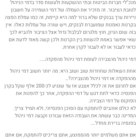
מנכ"לי חברות הביטוח ובתי ההשקעות ולעשות סדר בדמי הניהול
לטובת הציבור. זה מזכיר את העמלה של דמי השמירה על חשבון
ניירות ערך בבנקים שלא ברור למה היא קיימת, זה כמו עמלת הפצה
בקרנות נאמנות שמועברת לבנקים, ויש שורה של עמלות כאלו. אין
בזה שום הגיון, חוץ מלגרום לבלבול גדול אצל הציבור ולהביא לכך
שאי אפשר באמת להשוות בין הקרנות ולכן קשה מאוד לדעת אם
כדאי לעבור או לא לעבור לקרן אחרת.
דמי ניהול מהצבירה לעומת דמי ניהול מהפקדה…..
אחת השאלות שחוזרות שוב ושוב היא: מה יותר חשוב דמי ניהול
מההפקדה או דמי ניהול מהצבירה?…
אם לתרגם את זה לכלל אצבע אז עד שנגיע לכ-200 אלף שקל בקרן
הפנסיה כדאי לתת דגש על דמי ההפקדה, אחר כך להפנות את
הפוקוס על דמי הצבירה.
לא כולם אוהבים להתמקח עם הסוכן הפנסיוני, ולא תמיד צריך.
המדינה כבר עשתה את העבודה הזאת עבורנו וקבעה דמי ניהול
בפנסיה ברירת מחדל….
אם אתם משלמים יותר מהממוצע, אתם צריכים להתמקח, אם אתם