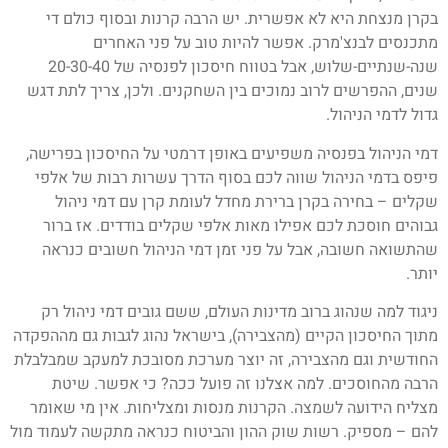
בקרן מנצחת היא לא אפשרית. יש הרבה קרנות ובסוף כולם די
מתכנסים לבנצ'מרק. אפשר להיות טוב על פני האחרים
שנה-שנתיים-שלוש, אבל בטווח חיסכון לפנסיה של 20-30-40
שנים, ההפרשים לרוב נמוכים בין השחקנים. ולכן, צריך לתת דגש
גדול לדמי הניהול.
דמי הניהול בפנסיה משפיעים באופן דרמטי על החיסכון בפרישה,
פיפס בדמי הניהול שווה לכם בסוף הדרך עשרות רבות של אלפי
שקלים – בחירה בקרן ברירת מחדל לעומת קרן עם דמי ניהול
גבוהים חוסכת לכם אפילו מאות אלפי שקלים בודדים. אז ברור
שהתשואה חשובה, אבל על פני זמן דמי הניהול חשובים כנראה
יותר.
ניגוד למה שנהוג ברוב מדינות העולם, ששם גובים דמי ניהול רק
מתוך החיסכון הקיים (מהצבירה), בישראל נהוג לגבות גם מההפקדה
החודשית וגם מהצבירה, זה יוצר מערכת מסובכת למעקב שמבלבלת
הרבה מהחוסכים. למה אצלנו זה פועל ככה? כי אפשר. שיטת
מצליח הידועה לשמצה. הקרנות מנסות ומצליחות. אין מי שאומר
להם – מספיק. רשות שוק ההון והביטוח כנראה מתקשה לעמוד מול