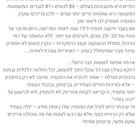
החיים היא מהגבוהות בעולם – 84 לנשים ו-81 לגברים. המשמעות
הפשוטה היא שאנחנו חיים יותר שנים – ולכן צריכים שקרן
הפנסיה תספיק לנו ליותר זמן.
אם בעבר חישבו פנסיה ל־15 שנה לאחר הפרישה, היום מדובר על
טווח של 20–25 שנים, ולעיתים אף יותר. ללא התאמה של דמי
הניהול, מסלול ההשקעה וקצב ההפקדות – הקרן פשוט לא תספיק.
שינוי מבני שמתחולל בשוק – האחריות עוברת לאזרח…..
אז מה אפשר לעשות, כבר היום?…
דווקא בעידן שבו כל שקל הופך למשאב, וכל החלטה כלכלית נבחנת
בזכוכית מגדלת – אסור להזניח את הפנסיה. מדובר לא רק בחיסכון
– אלא באיכות החיים העתידית, בביטחון, ובכבוד העצמי.
יותר מתמיד, זו קריאה לקחת אחריות, לא להמתין, ולא להישען על
"יהיה בסדר".
מי שיבחר היום לנהל את הפנסיה שלו באופן מודע – יגלה בעתיד
שלא רק הרוויח כסף, אלא גם רכש לעצמו את מה שכולנו צריכים:
שקט נפשי, וביטחון אמיתי.