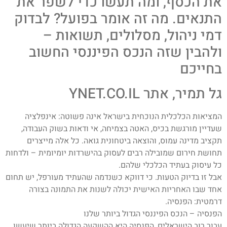
את הכסף, ומה תעשו כדי לשפר את
התנאים. מה זה אומר בפועל? לבדוק
דמי ניהול, מסלולים, תשואות –
ולהבין שזה הנכס הפיננסי החשוב
בחייכם
גל תמיר, אתר YNET.CO.IL
המציאות הכלכלית הנוכחית בישראל אינה פשוטה: אינפלציה
שעדיין מורגשת בכיס, האטה בצמיחה, אי ודאות בשוק העבודה,
תקציב מדינה עמוס, והוצאה ביטחונית גואה. כל אלה מייצרים
תחושת חירום שמובילה רבים לעסוק בהישרדות יומיומית – ולדחות
כל עיסוק בעתיד הכלכלי שלהם.
אבל זו בדיוק הטעות. כי דווקא כשנדמה שהעתיד מעורפל, יש תחום
אחד שבו האחריות האישית יכולה לשנות את התמונה בצורה
דרמטית: הפנסיה.
הפנסיה – הנכס הפיננסי הגדול ביותר שלנו
עבור רוב הישראלים, הפנסיה היא ההשקעה הגדולה ביותר שיעשו