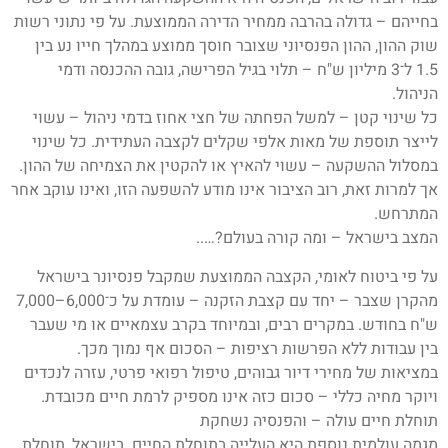
בחייהם – גדולה בהרבה ממחיר הדירה הממוצעת. על פי נתוני רשות
שוק ההון, ההון הפנסיוני שצובר חוסך ממוצע במהלך חייו נע בין
1.5 ל־3 מיליון ש"ח – תלוי בגיל הפרישה, גובה ההכנסה ודמי
הניהול.
כל שינוי קטן – למשל הפחתה של חצי אחוז בדמי ניהול – עשוי
לייצר תוספת של מאות אלפי שקלים לקצבה העתידית. כל שינוי
במסלול ההשקעה – עשוי להאיץ או להקטין את הצמיחה של ההון.
אך למרות זאת, רוב הציבור אינו מודע להשפעה הזו, ואינו עוקב אחר
המתרחש.
המצב בישראל – ומה קורה בעולם?…..
על פי ביטוח לאומי, הקצבה הממוצעת שמקבל פנסיונר בישראל
מהקרן שצבר – יחד עם קצבת הזקנה – עומדת על כ־6,000–7,000
ש"ח בחודש. במקרים רבים, ובמיוחד בקרב עצמאיים או מי שעבר
בין עבודות ללא הפרשות רציפות – הסכום אף נמוך מכך.
במציאות של מחירי דיור גבוהים, טיפול רפואי פרטי, עזרה לנכדים
ויוקר מחיה כללי – סכום כזה אינו מספיק לרמת חיים מכובדת.
תוחלת חיים עולה – והפנסיה נשחקת
מגמה עולמית נוספת היא העלייה בתוחלת החיים. בישראל, תוחלת