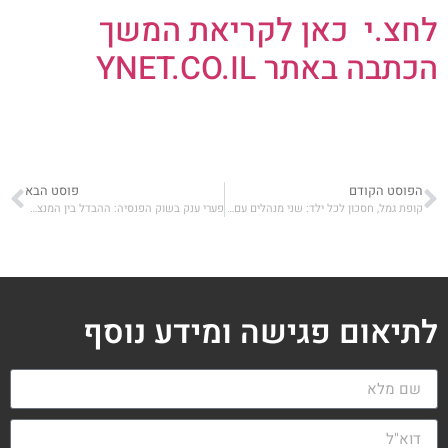
לחצ.י כאן לקריאת המשך
הכתבה באתר YNET.CO.IL
הפוסט הקודם
פוסט הבא
קופת גמל, חסכון לכל ילד: שני מנהלים עם מעל 100% ב 5 שנים – ליגת FUNDER הליגה של שוק ההון
פערי ענק בשוק הפנסיה: ההבדל בין המנצחת למפסידה הגיע ל-20%
לתיאום פגישה ומידע נוסף