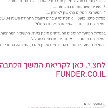
2. שני גופים במסלול סיכון מוגבר חצו את רף ה-100% תשואה ל…..
3. פערים משמעותיים בתשואה…..
4. הפער בין המקום הראשון לאחרון ….
מסלול סיכון מועט – אינפיניטי עוברים להוביל מתחילת השנה ו-3 שנים….
מסלול סיכון בינוני – אנליסט מנצחים במסלול
במסלול המיועד לחוסכים המעדיפים סיכון בינוני, התשואה הממוצעת החודש עומדת
מסלול סיכון מוגבר – אינפיניטי מנצחים במסלול
במסלול המיועד לחוסכים המעדיפים סיכון מוגבר, התשואה הממוצעת 
לחצ.י. כאן לקריאת המשך הכתבה
FUNDER.CO.IL
הפוסט הקודם
גידול של פי 11 בעשור: כמה שווה הפנסיה של הישראלים ומי בראש?