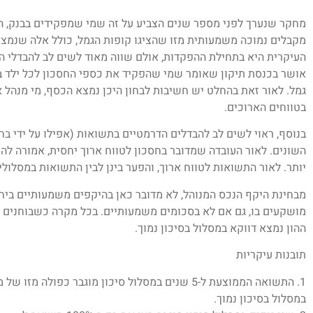
מחקר שנערך לפני מספר שנים הצביע על זה שמי שמפקידים בבנק, 
מקבלים נמוכה משמעותית מזו שהציגו קופות הגמל, כולל אלה שנמצאו
העיקרית היא בתחילת ההפקדות, אולם שווה מאוד לשים לב להבדלי הת
אושר בכנסת תיקון שאומר שמי שהפקיד את כספי החסכון לכל ילד בב
גמל. לאור זאת בהחלט יש חשיבות לבחון היכן נמצא הכסף, מי מנהל א
בטווחים הארוכים.
בנוסף, ראוי לשים לב להבדלים הדרמטיים בתשואות (אפילו על ידי ב
השונים. לאור העובדה שמדובר בחסכון לטווח ארוך יחסית, אמורה להי
יותר. לאור התשואות לטווח ארוך, והפער בינן לבין התשואות במסלולי
מבחינת היקף הנכס המנוהל, לא מדובר כאן בהיקפים משמעותיים ביח
מושקעים בו, גם אם לא בסכומים משמעותיים. בכל מקרה כשבוחנים א
ההון נמצא דווקא במסלול בסיכון נמוך.
תובנות עיקריות
במסלול בסיכון נמוך.