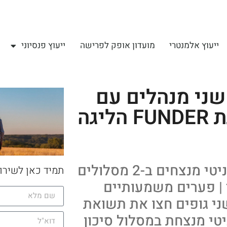
ייעוץ אלמנטרי
מועדון אופק לפרישה
ייעוץ פנסיוני
 שני מנהלים עם
מעל 100% ב 5 שנים – ליגת FUNDER הליגה
חסכון לכל ילד – ליגת FUNDER: אינפיניטי מנצחים ב-2 מסלולים
תמיד כאן לשירו
י | פערים משמעותיים
ני גופים חצו את תשואת
פיניטי מנצחת במסלול סיכון