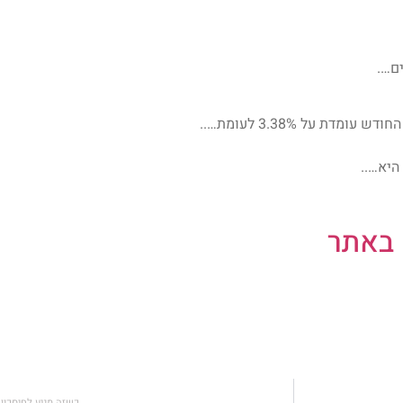
 על 3.38% לעומת…..
היא…..
 באתר
כשזה מגיע לחיסכון