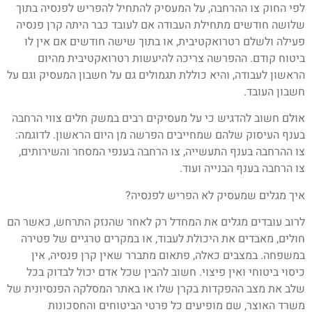
לפי החוק צו ההרחבה, על המעסיק להתחיל להפריש לפנסיה בתוך
שלושה חודשים מתחילת העבודה אם לעובד כבר היתה קרן פנסיה
פעילה ולשלם רטרואקטיבית, או בתוך שישה חודשים אם אין לו
ביטוח קודם. ההפרשה צריכה להיעשות רטרואקטיבית מהיום
הראשון לעבודה, והיא כוללת תגמולים גם על חשבון המעסיק וגם על
חשבון העובד.
אולם חשוב להדגיש כי על מעסיקים רבים במשק חלים צווי הרחבה
בענף העיסוק שלהם שמחייבים הפרשה מן היום הראשון. לדוגמה:
צו ההרחבה בענף התעשייה, צו הרחבה בענפי המסחר והשירותים,
צו הרחבה בענף הבנייה ועוד.
איך מגלים שמעסיק לא הפריש לפנסיה?
לרוב עובדים מגלים את המחדל רק לאחר שהנזק התרחש, כאשר הם
חולים, מאבדים את היכולת לעבוד, או במקרים טרגיים של פטירה
במשפחה. במצבים כאלה, פתאום מתברר שאין קרן פנסיה, אין
כיסוי ביטוחי ואין פיצוי. חשוב להבין שכל אדם יכול לבדוק בכל
שלב את מצב ההפקדות בקרן שלו או באתר המסלקה הפנסיונית של
משרד האוצר, שם מופיעים כל פרטי הביטוחים והחסכונות