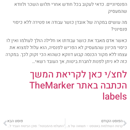
הפנסיוניים. כדאי לעקוב בכל חודש אחרי תלוש השכר ולוודא
שהמעסיק
מה עושים במקרה של אובדן כושר עבודה או פטירה ללא כיסוי
פנסיוני?
כאשר אדם מאבד את כושר עבודתו או חלילה הולך לעולמו ואין לו
כיסוי מכיוון שהמעסיק לא הפריש לפנסיה, הוא עלול למצוא את
עצמו ללא מקור הכנסה קבוע דווקא כשהוא הכי זקוק לכך. במקרה
כזה לא ניתן לפנות לחברת ביטוח, אך העובד רשאי…
לחצ/י כאן לקריאת המשך
הכתבה באתר TheMarker
labels
הפוסט הקודם
פוסט הבא
קרנות השתלמות באוגוסט – תשואה של מעל 0.7% במסלול הכללי; תשואה של כ-1% במסלול המנייתי
"התעלמו מהמבוטח": סוכן הביטוח העביר לקוח לקרן פנסיה ללא ידיעתו וישלם לו פיצוי