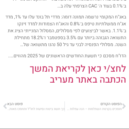
ב־0.1% בעוד ה־ CAC הצרפתי עלה ב…
באג"ח המקומי נרשמה תמונה דומה: מדדי תל בונד עלו עד 1%, מדד
אג"ח ממשלתיות טיפס ב־0.8% והאג"ח הצמודות למדד זינקו
ב־1.1%. באשר לביצועים לפי מסלולים, המסלול המנייתי הציג את
התשואה הגבוהה ביותר עם 3.5% בספטמבר ו־18.2% מתחילת
השנה. מסלולי הפנסיה לבני עד גיל 50 נהנו מתשואה של…
הדו"ח מסכם כי תשעת החודשים הראשונים של 2025 מהווים…..
לחצ/י כאן לקריאת המשך
הכתבה באתר מעריב
הפוסט הקודם
פוסט הבא
חוסכים בקרנות השתלמות – הנה עמלות שלא הכרתם
כך תשוו ביטוח נסיעות לחו”ל ותחסכו מאות שקלים