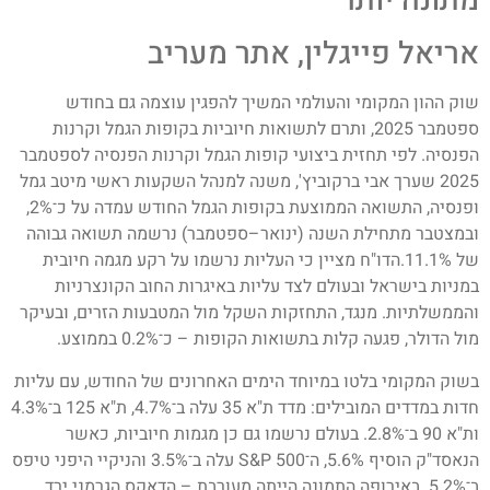
מתונה יותר
אריאל פייגלין, אתר מעריב
שוק ההון המקומי והעולמי המשיך להפגין עוצמה גם בחודש
ספטמבר 2025, ותרם לתשואות חיוביות בקופות הגמל וקרנות
הפנסיה. לפי תחזית ביצועי קופות הגמל וקרנות הפנסיה לספטמבר
2025 שערך אבי ברקוביץ', משנה למנהל השקעות ראשי מיטב גמל
ופנסיה, התשואה הממוצעת בקופות הגמל החודש עמדה על כ־2%,
ובמצטבר מתחילת השנה (ינואר–ספטמבר) נרשמה תשואה גבוהה
של 11.1%.הדו"ח מציין כי העליות נרשמו על רקע מגמה חיובית
במניות בישראל ובעולם לצד עליות באיגרות החוב הקונצרניות
והממשלתיות. מנגד, התחזקות השקל מול המטבעות הזרים, ובעיקר
מול הדולר, פגעה קלות בתשואות הקופות – כ־0.2% בממוצע.
בשוק המקומי בלטו במיוחד הימים האחרונים של החודש, עם עליות
חדות במדדים המובילים: מדד ת"א 35 עלה ב־4.7%, ת"א 125 ב־4.3%
ות"א 90 ב־2.8%. בעולם נרשמו גם כן מגמות חיוביות, כאשר
הנאסד"ק הוסיף 5.6%, ה־S&P 500 עלה ב־3.5% והניקיי היפני טיפס
ב־5.2%. באירופה התמונה הייתה מעורבת – הדאקס הגרמני ירד