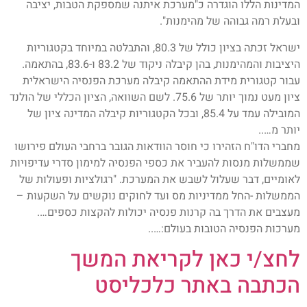
המדינות הללו הוגדרה כ"מערכת איתנה שמספקת הטבות, יציבה
ובעלת רמה גבוהה של מהימנות".
ישראל זכתה בציון כולל של 80.3, והתבלטה במיוחד בקטגוריות
היציבות והמהימנות, בהן קיבלה ניקוד של 83.2 ו-83.6, בהתאמה.
עבור קטגורית מידת ההתאמה קיבלה מערכת הפנסיה הישראלית
ציון מעט נמוך יותר של 75.6. לשם השוואה, הציון הכללי של הולנד
המובילה עמד על 85.4, ובכל הקטגוריות קיבלה המדינה ציון של
יותר מ…..
מחברי הדו"ח הזהירו כי חוסר הוודאות הגובר ברחבי העולם פירושו
שממשלות מנסות להעביר את כספי הפנסיה למימון סדרי עדיפויות
לאומיים, דבר שעלול לשבש את המערכת. "רגולציות ופעולות של
הממשלות -החל ממדיניות מס ועד לחוקים נוקשים על השקעות –
מעצבים את הדרך בה קרנות פנסיה יכולות להקצות כספים….
מערכות הפנסיה הטובות בעולם:…..
לחצ/י כאן לקריאת המשך
הכתבה באתר כלכליסט