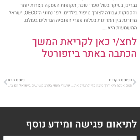
גברים, בעיקר בשל פערי שכר, תקופות העסקה קצרות יותר
והפסקות עבודה לצורך טיפול בילדים. לפי נתוני ה־OECD, ישראל
מדורגת בין המדינות בעלות פערי הפנסיה הגדולים בעולם.
המשמעות היא…..
לחצ/י כאן לקריאת המשך
הכתבה באתר ביזפורטל
הפוסט הקודם
פוסט הבא
האם אנונה היא דרך טובה כדי להגדיל את פנסיית הזקנה
שיעורי העוני בקרב קשישים בישראל הם בין הנמוכים בעולם המפותח
לתיאום פגישה ומידע נוסף