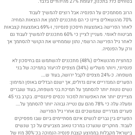
בטוחים כלל בתכנון, לעומת 27% מהיהודים בלבד.
הרוב מסתמכים על הפנסיה אבל רוצים להמשיך לעבוד
70% מהנשאלים ציינו כי הם מתכננים לממן את הוצאות המחיה
לאחר הפרישה באמצעות חיסכון פנסיוני, ו-69% באמצעות קצבאות
מביטוח לאומי. מעניין לציין כי 60% מתכננים להמשיך לעבוד גם
לאחר גיל הפרישה הרשמי, נתון שממחיש את הקושי להסתמך אך
ורק על הפנסיה.
כמחצית מהנשאלים (48%) מתכננים להשתמש גם בחיסכון לא
פנסיוני, ויותר משליש (34%) מצפים להיעזר בתמיכה של בני
משפחה. כ-24% מצפים לקבל ירושה, בעוד ש….
הפערים המגדריים אינם גדולים, אך ישנם הבדלים באופן המימון:
נשים נוטות יותר להסתמך על תמיכת בני משפחה, בעוד שגברים
מציינים יותר את האפשרות למכור נכסים פיננסיים. בקרב בני 45
ומעלה עלה כי 78% מהם עם נטייה גבוהה יותר להסתמך על….
פערים מגדריים שנמשכים גם אחרי גיל הפרישה
הפערים בין גברים לנשים אינם מסתיימים ביום שבו מפסיקים
לעבוד. מחקרים שנערכו במרכז טאוב מצביעים על כך שנשים
בישראל מקבלות בממוצע קצבת פנסיה הנמוכה בכ־30% מזו של