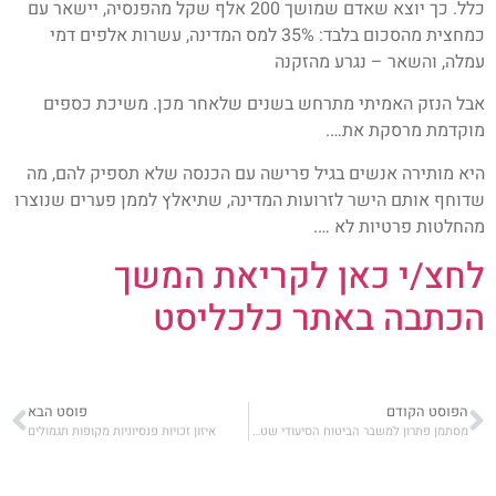
כלל. כך יוצא שאדם שמושך 200 אלף שקל מהפנסיה, יישאר עם
כמחצית מהסכום בלבד: 35% למס המדינה, עשרות אלפים דמי
עמלה, והשאר – נגרע מהזקנה
אבל הנזק האמיתי מתרחש בשנים שלאחר מכן. משיכת כספים
מוקדמת מרסקת את….
היא מותירה אנשים בגיל פרישה עם הכנסה שלא תספיק להם, מה
שדוחף אותם הישר לזרועות המדינה, שתיאלץ לממן פערים שנוצרו
מהחלטות פרטיות לא ….
לחצ/י כאן לקריאת המשך
הכתבה באתר כלכליסט
הפוסט הקודם
פוסט הבא
מסתמן פתרון למשבר הביטוח הסיעודי שטלטל את קופות החולים
איזון זכויות פנסיוניות מקופות תגמולים