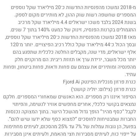
מ-2018 נמשכו מהפנסיות החדשות כ־20 מיליארד שקל נוספים
המספרים שחשפה רשות שוק ההון, לא מותירים מקום לספק.
בשנת 2024 בלבד משכו ישראלים 4.4 מיליארד שקל מרכיב
התגמולים בקרנות הפנסיה, זינוק של כמעט 140% בתוך 7 שנים.
מאז 2018 נמשכו מהפנסיות החדשות כ־20 מיליארד שקל נוספים,
ובסך הכול כ־44 מיליארד שקל כולל רכיב הפיצויים. יותר מ־120
אלף ישראלים, מדי שנה, מקבלים החלטה כלכלית שתפגע בהם
יותר מכל משבר, ירידת ערך או תזוזת ריבית: הם מרוקנים חלק
מהפנסיה ומותירים את עצמם עם פחות ודאות, פחות ביטחון, ופחות
עתיד.
כנרת פרזון מנכלית הפינטק Fjord Ai
כנרת פרזון (צילום: יוליה קושנר)
הסיפור איננו רק מספרים. הוא האנשים שמאחורי המספרים. חלקם
נמצאים בקושי כלכלי, אחרים מחפשים אוויר לנשימה, והפיתוי
לקבל “כסף מהיר” הופך גדול מהשכל הישר. בתוך המצוקה נכנסות
החברות שמבטיחות לחוסכים “למצוא כסף שלא ידעו שיש להם”.
בפועל, הן גובות עמלות של 7% עד 25% מהסכום, לעיתים מחתימות
על ייפוי כוח, לעיתים מסבירות חצי מהאמת, ולעיתים אינן מסבירות