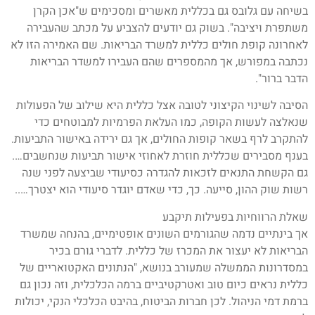
בשיחה עם גלובס גם בכללית מאשרים ומסכימים ש"אכן הקרן
משתפרת ויציבה". בשוק גם יודעים להצביע על מכתב שהעבירה
לאחרונה קופת חולים כללית למשרד הבריאות. שם האמירה הזו לא
נכתבה במפורש, אך מהמספרים שהם העבירו למשדר הבריאות
הדבר ברור".
הסיבה לשינוי הקיצוני לטובה אצל כללית היא שילוב של הפעולות
שנאלצה לעשות הקופה, כמו העלאת הפרמיות למבוטחים כדי
להתקרב לרף בשאר קופות החולים, אך גם ירידה באישור התביעות.
בענף מסבירים שכללית חוזרת לאחוזי אישור תביעות שנחשבים….
גם הקשחת התנאים לזכאות להגדרה כסיעודי שביצעה לפני שנה
רשות שוק ההון, סייעה. כך, כדי שאדם יוגדר סיעודי הוא יצטרך…..
שאלת הרווחיות בפעילות תיקבע
אך בינתיים נדמה שהגורמים השונים אופטימיים, בהנחה שמשרד
הבריאות לא יעצור את המכרז של כללית. לדברי גורם בכיר
במסדרונות הממשלה שמעורב בנושא, "הנתונים האקטואריים של
כללית נראים כיום טוב ואטרקטיביים ברמה הכלכלית, וזה נכון גם
ברמת דמי הניהול. לכן חברות הביטוח, בהיבט הכלכלי הנקי, יכולות