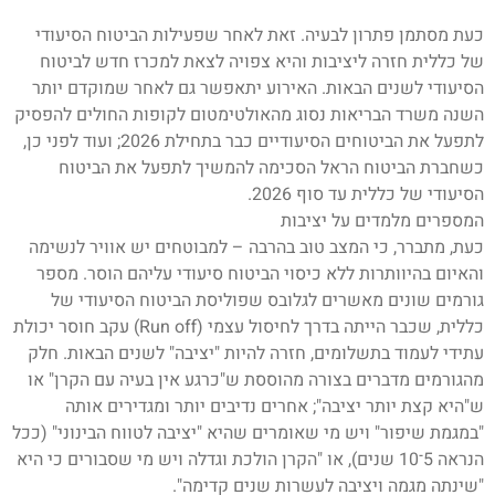
כעת מסתמן פתרון לבעיה. זאת לאחר שפעילות הביטוח הסיעודי
של כללית חזרה ליציבות והיא צפויה לצאת למכרז חדש לביטוח
הסיעודי לשנים הבאות. האירוע יתאפשר גם לאחר שמוקדם יותר
השנה משרד הבריאות נסוג מהאולטימטום לקופות החולים להפסיק
לתפעל את הביטוחים הסיעודיים כבר בתחילת 2026; ועוד לפני כן,
כשחברת הביטוח הראל הסכימה להמשיך לתפעל את הביטוח
הסיעודי של כללית עד סוף 2026.
המספרים מלמדים על יציבות
כעת, מתברר, כי המצב טוב בהרבה – למבוטחים יש אוויר לנשימה
והאיום בהיוותרות ללא כיסוי הביטוח סיעודי עליהם הוסר. מספר
גורמים שונים מאשרים לגלובס שפוליסת הביטוח הסיעודי של
כללית, שכבר הייתה בדרך לחיסול עצמי (Run off) עקב חוסר יכולת
עתידי לעמוד בתשלומים, חזרה להיות "יציבה" לשנים הבאות. חלק
מהגורמים מדברים בצורה מהוססת ש"כרגע אין בעיה עם הקרן" או
ש"היא קצת יותר יציבה"; אחרים נדיבים יותר ומגדירים אותה
"במגמת שיפור" ויש מי שאומרים שהיא "יציבה לטווח הבינוני" (ככל
הנראה 5־10 שנים), או "הקרן הולכת וגדלה ויש מי שסבורים כי היא
"שינתה מגמה ויציבה לעשרות שנים קדימה".