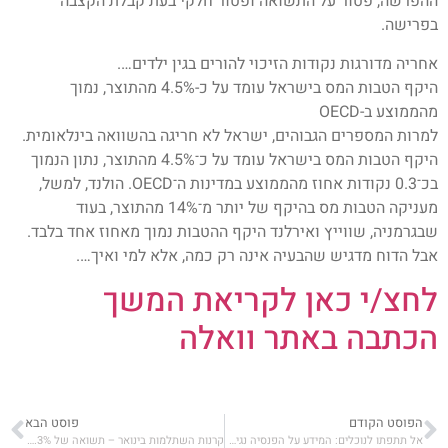
ההפרשה, פטור על התשואה ופטור חלקי בעת קבלת הקצבה
בפרישה.
אחריה מדורגות נקודות הזיכוי להורים בגין ילדים….
היקף הטבות המס בישראל עומד על כ-4.5% מהתוצר, נמוך
מהממוצע ב-OECD
למרות המספרים הגבוהים, ישראל לא חריגה בהשוואה בינלאומית.
היקף הטבות המס בישראל עומד על כ־4.5% מהתוצר, נתון הנמוך
בכ־0.3 נקודות אחוז מהממוצע במדינות ה־OECD. הולנד, למשל,
מעניקה הטבות מס בהיקף של יותר מ־14% מהתוצר, בעוד
שבגרמניה, שווייץ ואירלנד היקף ההטבות נמוך מאחוז אחד בלבד.
אבל הדוח מדגיש שהבעיה אינה רק כמה, אלא למי ואיך….
לחצ/י כאן לקריאת המשך
הכתבה באתר וואלה
הפוסט הקודם
פוסט הבא
אל תתפתו לנוכלים: המידע על הפנסיה נגיש לכולם
קרנות השתלמות בינואר – תשואה של 2.3% במסלול הכללי; תשואה של 4.5% במנייתי