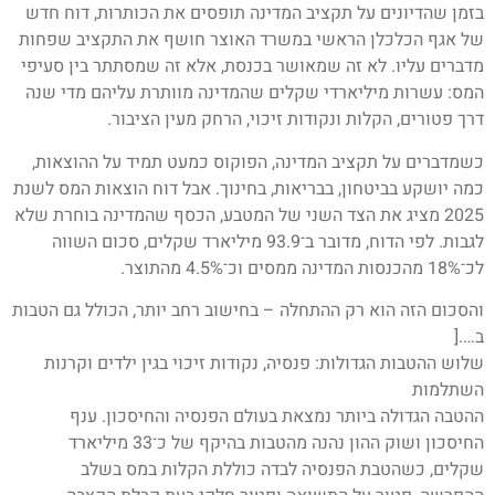
בזמן שהדיונים על תקציב המדינה תופסים את הכותרות, דוח חדש
של אגף הכלכלן הראשי במשרד האוצר חושף את התקציב שפחות
מדברים עליו. לא זה שמאושר בכנסת, אלא זה שמסתתר בין סעיפי
המס: עשרות מיליארדי שקלים שהמדינה מוותרת עליהם מדי שנה
דרך פטורים, הקלות ונקודות זיכוי, הרחק מעין הציבור.
כשמדברים על תקציב המדינה, הפוקוס כמעט תמיד על ההוצאות,
כמה יושקע בביטחון, בבריאות, בחינוך. אבל דוח הוצאות המס לשנת
2025 מציג את הצד השני של המטבע, הכסף שהמדינה בוחרת שלא
לגבות. לפי הדוח, מדובר ב־93.9 מיליארד שקלים, סכום השווה
לכ־18% מהכנסות המדינה ממסים וכ־4.5% מהתוצר.
והסכום הזה הוא רק ההתחלה – בחישוב רחב יותר, הכולל גם הטבות
ב….[
שלוש ההטבות הגדולות: פנסיה, נקודות זיכוי בגין ילדים וקרנות
השתלמות
ההטבה הגדולה ביותר נמצאת בעולם הפנסיה והחיסכון. ענף
החיסכון ושוק ההון נהנה מהטבות בהיקף של כ־33 מיליארד
שקלים, כשהטבת הפנסיה לבדה כוללת הקלות במס בשלב