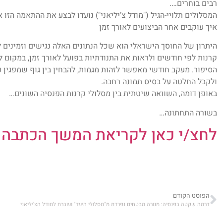
רבים בוחרים….
המסלולים תלויי-הגיל ("מודל צ’יליאני") נועדו לבצע את ההתאמה הזו 
איך עוקבים אחר הביצועים לאורך זמן
היתרון של החוסך הישראלי הוא שכל הנתונים האלה נגישים וזמינים 
קרנות לפי חודשים ולראות את התנודתיות בפועל לאורך זמן, במקו
הסיפור. מעקב חודשי מאפשר לזהות מגמות, להבחין בין גוף שמפגין 
ולקבל החלטה על בסיס תמונה רחבה.
באופן דומה, השוואה שיטתית בין מסלולי קרנות הפנסיה השונים…
בשורה התחתונה…
לחצ/י כאן לקריאת המשך הכתבה באתר .co.il
הפוסט הקודם
דרמה שקטה בפנסיה: מנורה מבטחים נפרדת מ"מסלולי היעד" ועוברת למודל הצ'יליאני