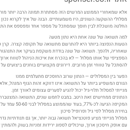
אלא שמאחורי הממוצע המרשים הזה מסתתרת תמונה הרבה יותר מורכבת
מסלולי ההשקעה השונים, היו משמעותיים. הבנה של איך לקרוא נכון 
החלטה מושכלת לבין חוסך שמסתכל על מספר אחד ומפספס את התמ
למה תשואה של שנה אחת היא נתון מטעה
הטעות הנפוצה ביותר היא להתרשם מתשואה של תקופה קצרה. קרן ש
שאחריה, ולהפך. תשואה של שנה בודדת משקפת בעיקר את התנהגות 
הספציפי של אותו מסלול — לא בהכרח את איכות הניהול לטווח ארוך
להסתכל על טווחי זמן מרובים. דירוגים מקצועיים בוחנים ביצועים על פ
הפער בין המסלולים — הנתון שרוב החוסכים מתעלמים ממנו
הגורם המשפיע ביותר על התשואה אינו דווקא זהות הגוף המנהל, אלא
מנייתי למסלול תלוי-גיל יכול להגיע לפערים עצומים לאורך זמן.
הנתונים ממחישים זאת היטב. במבט לחמש שנים, התשואה המצטברת 
המקיפה הגיעה לכ-77%, בעוד שהממוצע במסלול לבני 50-60 עמד על….
בחירת מסלול לפי גיל ופרופיל סיכון
מסלול מנייתי מציע פוטנציאל תשואה גבוה יותר, אך גם תנודתיות גדו
עם אופק חיסכון ארוך, שיכולים לספוג ירידות זמניות בשוק ולהמתי