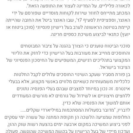
לכאורה פליליים. על המדינה לעצור את התופעה הזאת".
המכתב מתייחס לחוזר שירות לקוחות מוסדיים שפורסם על ידי
האוצר, וספציפית לסעיף 7ד', שבו האוצר ביטל את החובה שהייתה
קיימת בטיוטה הראשונה לערב בעל רישיון פנסיוני (סוכן ביטוח או
יועץ) כתנאי לביצוע משיכת כספים חריגה.
סוכני הביטוח טוענים כי הצורך בהגנה על ציבור המבוטחים
והחוסכים מחייב את מעורבות בעל הרישיון כדי לחזק את הליווי
המקצועי בתהליכים רגישים, המשפיעים על החיסכון הפנסיוני של
הציבור בישראל.
בן פורת מסביר שעקב השינוי החוסכים עלולים לקבל החלטות
כלכליות משמעותיות כשאינם מלווים באנשי מקצוע, אלא בבעלי
אינטרס. זה נכון במיוחד למצבים שבהם בעלי הפנסיה נתונים
ללחצים חיצוניים או לשידול של גורמים לא מורשים המעודדים
אותם למשוך את הפנסיה שלא כדין.
לדבריו, "מדובר בפעולות המסתכמות במיליארדי שקלים…..
החלופות שמציעה הלשכה הן תקופת המתנה של עשרה ימי עסקים
לפני ביצוע המשיכה במקום ארבעה ימים בהצעת רשות שוק ההון,
ועדכון מיידי של בעל הרישיון על בקשת המשיכה שהוגשה. פעולה