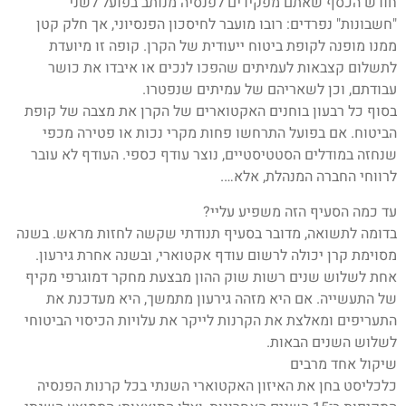
חודש הכסף שאתם מפקידים לפנסיה מנותב בפועל לשני
"חשבונות" נפרדים: רובו מועבר לחיסכון הפנסיוני, אך חלק קטן
ממנו מופנה לקופת ביטוח ייעודית של הקרן. קופה זו מיועדת
לתשלום קצבאות לעמיתים שהפכו לנכים או איבדו את כושר
עבודתם, וכן לשאריהם של עמיתים שנפטרו.
בסוף כל רבעון בוחנים האקטוארים של הקרן את מצבה של קופת
הביטוח. אם בפועל התרחשו פחות מקרי נכות או פטירה מכפי
שנחזה במודלים הסטטיסטיים, נוצר עודף כספי. העודף לא עובר
לרווחי החברה המנהלת, אלא….
עד כמה הסעיף הזה משפיע עליי?
בדומה לתשואה, מדובר בסעיף תנודתי שקשה לחזות מראש. בשנה
מסוימת קרן יכולה לרשום עודף אקטוארי, ובשנה אחרת גירעון.
אחת לשלוש שנים רשות שוק ההון מבצעת מחקר דמוגרפי מקיף
של התעשייה. אם היא מזהה גירעון מתמשך, היא מעדכנת את
התעריפים ומאלצת את הקרנות לייקר את עלויות הכיסוי הביטוחי
לשלוש השנים הבאות.
שיקול אחד מרבים
כלכליסט בחן את האיזון האקטוארי השנתי בכל קרנות הפנסיה