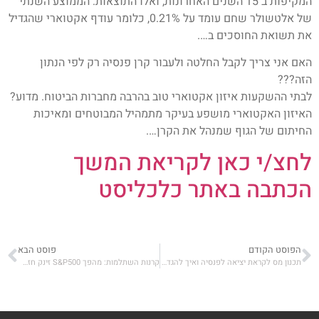
המקיפות ב־15 השנים האחרונות, ואלו התוצאות: הממוצע השנתי
של אלטשולר שחם עומד על 0.21%, כלומר עודף אקטוארי שהגדיל
את תשואת החוסכים ב….
האם אני צריך לקבל החלטה ולעבור קרן פנסיה רק לפי הנתון
הזה???
לבתי ההשקעות איזון אקטוארי טוב בהרבה מחברות הביטוח. מדוע?
האיזון האקטוארי מושפע בעיקר מתמהיל המבוטחים ומאיכות
החיתום של הגוף שמנהל את הקרן….
לחצ/י כאן לקריאת המשך
הכתבה באתר כלכליסט
הפוסט הקודם
פוסט הבא
תכנון מס לקראת יציאה לפנסיה ואיך להגדיל את קצבת הפנסיה השוטפת
קרנות השתלמות: מהפך S&P500 זינק חזק ביוני בזכות הדולר – תחזית השתלמות גמל ופנסיה