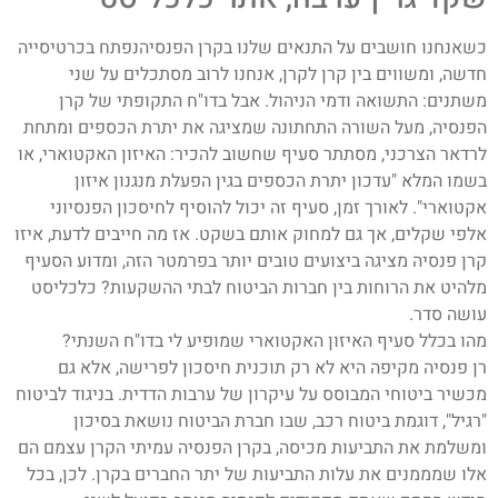
כשאנחנו חושבים על התנאים שלנו בקרן הפנסיהנפתח בכרטיסייה
חדשה, ומשווים בין קרן לקרן, אנחנו לרוב מסתכלים על שני
משתנים: התשואה ודמי הניהול. אבל בדו"ח התקופתי של קרן
הפנסיה, מעל השורה התחתונה שמציגה את יתרת הכספים ומתחת
לרדאר הצרכני, מסתתר סעיף שחשוב להכיר: האיזון האקטוארי, או
בשמו המלא "עדכון יתרת הכספים בגין הפעלת מנגנון איזון
אקטוארי". לאורך זמן, סעיף זה יכול להוסיף לחיסכון הפנסיוני
אלפי שקלים, אך גם למחוק אותם בשקט. אז מה חייבים לדעת, איזו
קרן פנסיה מציגה ביצועים טובים יותר בפרמטר הזה, ומדוע הסעיף
מלהיט את הרוחות בין חברות הביטוח לבתי ההשקעות? כלכליסט
עושה סדר.
מהו בכלל סעיף האיזון האקטוארי שמופיע לי בדו"ח השנתי?
רן פנסיה מקיפה היא לא רק תוכנית חיסכון לפרישה, אלא גם
מכשיר ביטוחי המבוסס על עיקרון של ערבות הדדית. בניגוד לביטוח
"רגיל", דוגמת ביטוח רכב, שבו חברת הביטוח נושאת בסיכון
ומשלמת את התביעות מכיסה, בקרן הפנסיה עמיתי הקרן עצמם הם
אלו שמממנים את עלות התביעות של יתר החברים בקרן. לכן, בכל