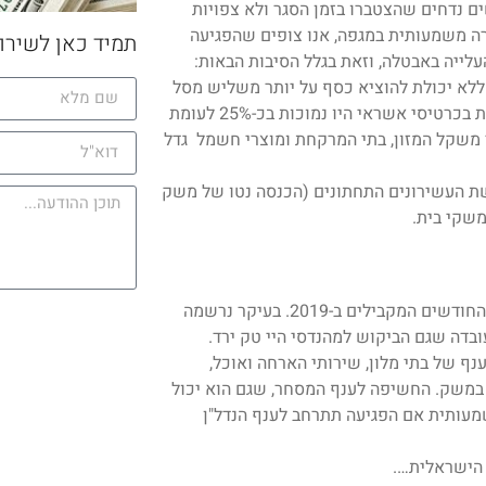
ם נדחים שהצטברו בזמן הסגר ולא צפויות
רה משמעותית במגפה, אנו צופים שהפגיעה
תמיד כאן לשירו
לייה באבטלה, וזאת בגלל הסיבות הבאות:
ללא יכולת להוציא כסף על יותר משליש מסל
הצריכה הרגיל שלהם. בין אמצע מרץ ועד סוף אפריל הרכישות היומיות בכרטיסי אשראי היו נמוכות בכ-25% לעומת
משקל המזון, בתי המרקחת ומוצרי חשמל גדל
שת העשירונים התחתונים (הכנסה נטו של משק
מספר משרות פנויות במשק ירד בחודשים מרץ-אפריל ב-65% לעומת החודשים המקבילים ב-2019. בעיקר נרשמה
נכון לסוף שנת 2019, סך האשראי לענף של בתי מלון, שירותי הארחה ואוכל,
שראי העסקי הכולל במשק. החשיפה לענף המסחר, שגם הוא יכול
ה ועומדת על כ-13%. הסיכון יעלה משמעותית אם הפגיעה תתרחב לענף הנדל"ן
 הישראלית….