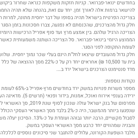
בחודשים ינואר-פברואר. קניות חזקות משקפות כנראה שחרור ביקושי
להישאר ברמות אלה לאורך זמן. יחד עם זאת, בהנחה שלא תהיה החמ
בצריכה הפרטית בישראל תהיה בסופו של דבר יחסית מתונה, למרות הע
חלק גדול מהצרכנים, שהכנסתם לא נפגעה, צברו חסכונות בזמן הסגר 
הממוצע היומי בינואר-פברואר. סל הצריכה השתנה משמעותית כאשר 
לעומת התקופה לפני הסגר.
חלק גדול מהעובדים שיצאו לחל"ת הינם בעלי שכר נמוך יחסית. שלו
בית עד 10,500 ₪) אחראים יחד רק על כ-22% מסך ההוצאה של כלל משקי בית.
מדד סנטימנט הצרכנים בישראל ירד ב….
נקודות נוספות:
ירידה בענפי אירוח ואוכל, אמנות, בידור ופנאי (תרשים 5). מדאיגה העובדה שגם הביקוש למהנדסי היי טק ירד.
מפרסום של בנק ישראל עולה ש
שנפגעו ביותר מהמשבר, היה כ-2% בלבד מסך הא
לסבול מקשיים, הרבה יותר גבוה
והבניה שמהווים יחד כרבע מסך האשראי העסקי במשק.
מלבד השפעת הקורונה, עלולים להתגבר שני סיכונים נוספים לכלכלה