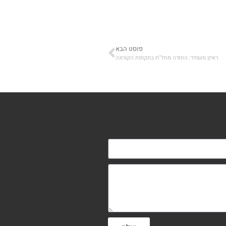
פוסט הבא
ראיון משודר: החזרה מחל"ת בתקופת הקורונה