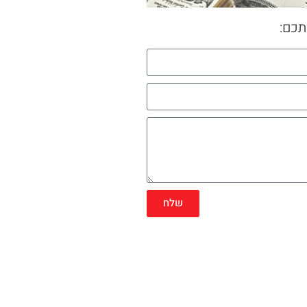
תכם:
שלח