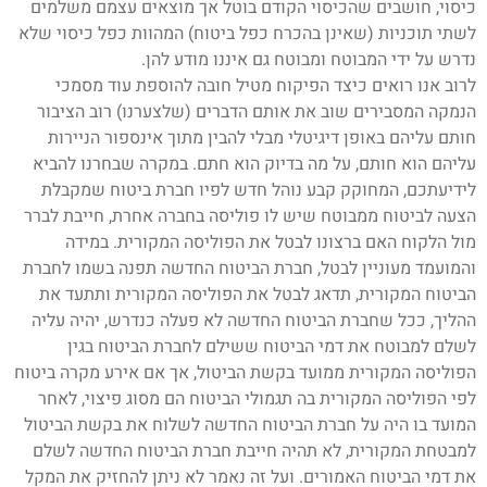
כיסוי, חושבים שהכיסוי הקודם בוטל אך מוצאים עצמם משלמים
לשתי תוכניות (שאינן בהכרח כפל ביטוח) המהוות כפל כיסוי שלא
נדרש על ידי המבוטח ומבוטח גם איננו מודע להן.
לרוב אנו רואים כיצד הפיקוח מטיל חובה להוספת עוד מסמכי
הנמקה המסבירים שוב את אותם הדברים (שלצערנו) רוב הציבור
חותם עליהם באופן דיגיטלי מבלי להבין מתוך אינספור הניירות
עליהם הוא חותם, על מה בדיוק הוא חתם. במקרה שבחרנו להביא
לידיעתכם, המחוקק קבע נוהל חדש לפיו חברת ביטוח שמקבלת
הצעה לביטוח ממבוטח שיש לו פוליסה בחברה אחרת, חייבת לברר
מול הלקוח האם ברצונו לבטל את הפוליסה המקורית. במידה
והמועמד מעוניין לבטל, חברת הביטוח החדשה תפנה בשמו לחברת
הביטוח המקורית, תדאג לבטל את הפוליסה המקורית ותתעד את
ההליך, ככל שחברת הביטוח החדשה לא פעלה כנדרש, יהיה עליה
לשלם למבוטח את דמי הביטוח ששילם לחברת הביטוח בגין
הפוליסה המקורית ממועד בקשת הביטול, אך אם אירע מקרה ביטוח
לפי הפוליסה המקורית בה תגמולי הביטוח הם מסוג פיצוי, לאחר
המועד בו היה על חברת הביטוח החדשה לשלוח את בקשת הביטול
למבטחת המקורית, לא תהיה חייבת חברת הביטוח החדשה לשלם
את דמי הביטוח האמורים. ועל זה נאמר לא ניתן להחזיק את המקל