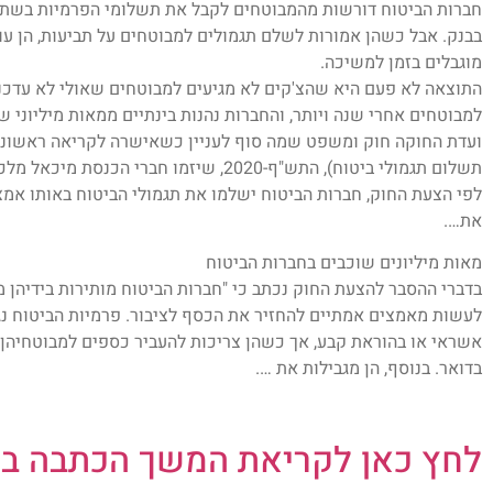
חברות הביטוח דורשות מהמבוטחים לקבל את תשלומי הפרמיות בשתי
בבנק. אבל כשהן אמורות לשלם תגמולים למבוטחים על תביעות, הן ע
מוגבלים בזמן למשיכה.
התוצאה לא פעם היא שהצ'קים לא מגיעים למבוטחים שאולי לא עדכנו
למבוטחים אחרי שנה ויותר, והחברות נהנות בינתיים ממאות מיליוני ש
ועדת החוקה חוק ומשפט שמה סוף לעניין כשאישרה לקריאה ראשונה 
תשלום תגמולי ביטוח), התש"ף-2020, שיזמו חברי הכנסת מיכאל מלכיאלי ומשה אבוטבול.
לפי הצעת החוק, חברות הביטוח ישלמו את תגמולי הביטוח באותו אמצ
את….
מאות מיליונים שוכבים בחברות הביטוח
בדברי ההסבר להצעת החוק נכתב כי "חברות הביטוח מותירות בידיהן מ
לעשות מאמצים אמתיים להחזיר את הכסף לציבור. פרמיות הביטוח נג
אשראי או בהוראת קבע, אך כשהן צריכות להעביר כספים למבוטחיהן
בדואר. בנוסף, הן מגבילות את ….
לחץ כאן לקריאת המשך הכתבה באתר R.CO.IL