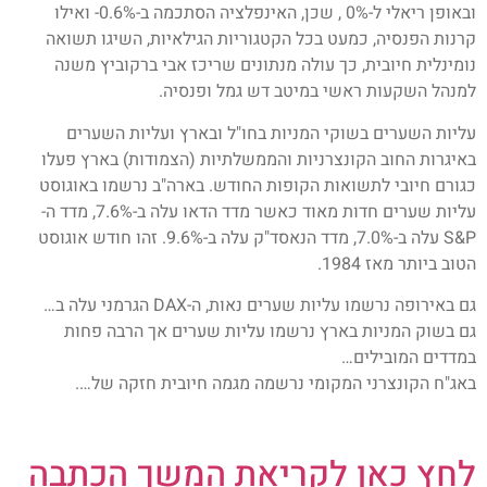
ובאופן ריאלי ל-0% , שכן, האינפלציה הסתכמה ב-0.6%- ואילו
קרנות הפנסיה, כמעט בכל הקטגוריות הגילאיות, השיגו תשואה
נומינלית חיובית, כך עולה מנתונים שריכז אבי ברקוביץ משנה
למנהל השקעות ראשי במיטב דש גמל ופנסיה.
עליות השערים בשוקי המניות בחו"ל ובארץ ועליות השערים
באיגרות החוב הקונצרניות והממשלתיות (הצמודות) בארץ פעלו
כגורם חיובי לתשואות הקופות החודש. בארה"ב נרשמו באוגוסט
עליות שערים חדות מאוד כאשר מדד הדאו עלה ב-7.6%, מדד ה-
S&P עלה ב-7.0%, מדד הנאסד"ק עלה ב-9.6%. זהו חודש אוגוסט
הטוב ביותר מאז 1984.
גם באירופה נרשמו עליות שערים נאות, ה-DAX הגרמני עלה ב…
גם בשוק המניות בארץ נרשמו עליות שערים אך הרבה פחות
במדדים המובילים…
באג"ח הקונצרני המקומי נרשמה מגמה חיובית חזקה של….
לחץ כאן לקריאת המשך הכתבה