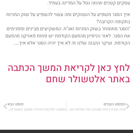
עסקים קטנים תהווה נטל על המדינה בעתיד.
איך הסגר משפיע על השווקים ומה עשוי להשפיע על שוק המניות
בתקופה הקרובה?
"הסגר מתומחר בשוק המניות ואג"ח. המשקיעים מבינים ומפנימים
את הסגר. לאור הניסיון מהפעם הקודמת יש פחות פאניקה מהפעם
הקודמת. ועיקר ההבנה שלנו זה לא איך יהיה הסגר אלא איך…..
לחץ כאן לקריאת המשך הכתבה
באתר אלטשולר שחם
הפוסט הקודם
פוסט הבא
איזה חברת ביטוח מעניקה את השירות הטוב ביותר?
המועצה לצרכנות מזהירה מעוקץ הצעות לביטוחים רפואיים