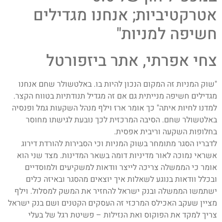
אטרקטיביות; אנחנו מגדילים
חשיפה למניות"
צחי אפרתי, אתר ביזפורטל
"שוק המניות זה המקום הנכון להיות בו. באלטשולר שחם אנחנו
מגדילים חשיפה מנייתית גם אם זה מגדיל תנודתיות בטווח הקצר.
למדנו לחיות איתה" כך אומר ארז וילף מנהל השקעות גמל ופנסיה
באלטשולר שחם. הסיבה המרכזית לכך נובעת לגישתו מחוסר
בחלופות השקעה וריבית אפסית.
לדבריו הסגר מתומחר בשוק המניות וכי הסבירות להורדת דירוג
אשראי נמוכה לאור מדיניות דומה בשאר המדינות. מצד שני הוא
אומר כי הממשלה צריכה לייצר וודאות למשקיעים ולמוסדיים
ובכלל וודאות בנוגע לשאלות איך יוצאים מהסגר ובאיזה כלים
ישתמשו הממשלה ובנק ישראל להחזיר את המשק למסלול. וילף
מציין שעקב האכילס המרכזי זה העסקים הקטנים ושם בנק ישראל
צריך למקד את הפוקוס ואת הנזילות – פשיטת רגל של בעלי