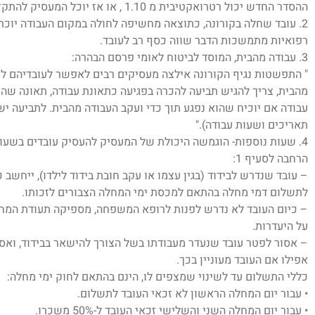
ההסדר החדש יכול רטרואקטיבית מ 1.10 , או אז יוכל המעסיק להתקזז מהמדינה בהתאם להסדר החדש (ראה נספח).
2. עובד שחלה בקורונה, כתוצאה מחשיפה לחולה במקום העבודה יוכר
רפואיות מתמשכות הדבר שווה כסף רב לעובד.
3. עבודה מהבית, המוסד לביטוח לאומי פרסם הבהרה:
" התפשטות נגיף הקורונה אילצה מעסיקים רבים לאפשר לעובדיהם לע
מהבית, צריך להגיש תביעה להכרה בפגיעה כתאונת עבודה, תאונה שה
עבודה אם יוכיח שהוא נפגע תוך כדי ועקב העבודה מהבית. לתביעה י
תאריכים ושעות עבודה)."
4. שעות נוספות- הוגמשה היכולת של המעסיק להעסיק עובדים בשעות נוספות.
הרחבה לסעיף 1:
– עובד שנדרש לבידוד (בגין עצמו או עקב חובת בידוד לילדו), ייחשב 
לתשלום דמי מחלה בהתאם למכסת ימי המחלה הצבורים לזכותו.
– כיום העובד לא נדרש לפנות לרופא המשפחה, מספיקה תעודת המח
על היעדרות.
– אסור לפטר עובד שנעדר מעבודתו בשל הצורך להישאר בבידוד, ואסו
אפילו אם העובד מעוניין בכך.
כללי התשלום עד לשינוי שמצפים לו, הינם בהתאם לחוק ימי מחלה:
• עבור יום המחלה הראשון לא זכאי העובד לתשלום.
• עבור יום המחלה השני והשלישי זכאי העובד ל-50% משכרו.