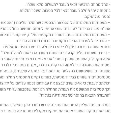
• החל מהיום הרביעי זכאי העובד לתשלום מלא שכרו.
בתקופת ימי מחלה העובד זכאי לכל הטבות השכר הנלוות.
נספח פוליטיקה:
– מעסיקים מתלוננים על ההוצאה הכספית שהוטלה עליהם (ראה את נס
את "חופשת הבידוד" לעובדים שמצאו זמן לתפוס חופשה בחו"ל במדינו
– מעסיקים מתלוננים שעקב הארכת תקופת החל"ת, יש קושי במציאת 
– עובד יכול לעבוד מהבית בתקופת הבידוד בהסכמה הדדית.
ובתנאי שסוג העבודה ניתן לביצוע בבית ולעובד יש תנאים מתאימים.
– בית המשפט העליון קבע כי פרשנות משרד הבריאות לפיה "מחלה" 
אינה מקובלת, השופט שטיין כותב: "אנו מצויים במצב חירום לאומי חסר 
עוטים את המסכה כדי למנוע הדבקוֹת. בד-בבד, אנחנו ממשיכים לדב
משפטיים ששימשונו בהצלחה מקדמת דנא. במקרה שלפנינו, שפה זו וע
סטטיסטיים' השוהים בבידוד מניעתי, בעודם נקיים מתסמיני מחלה ומ
יכולתם לעבוד; כי אי-כושרם לבצע את עבודתם נכפה עליהם על ידי צו-ב
וכך פסל בית המשפט את תעודת המחלה הגורפת שנקבעה על ידי משרד
"התעודה הוצאה בחוסר סמכות ודינה בטלות".
בית המשפט העליון הנחה את המדינה לגבש הסדר הוגן ומאוזן, ההסת
מהוראות פיקוד העורף או אז המעסיקים מקבלים מהמדינה שיפוי בגין