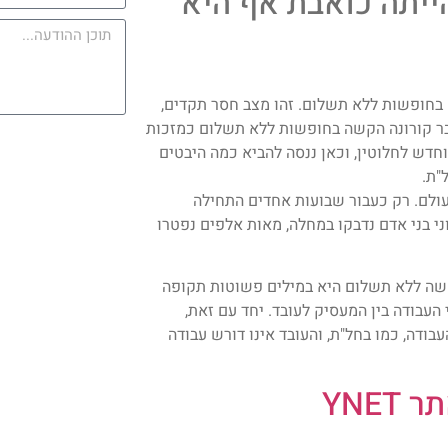
ייתה כואבת אף היא
וב כ־800 אלף עובדים השוהים בחופשות ללא תשלום. זהו מצב חסר תקדים,
בר קורונה הקשה בחופשות ללא תשלום כמזכות
מי אבטלה וזה בהחלט חידוש. כל הנושא הוא למעשה משנת 2020 וחדש לחלוטין, וכאן ננסה להביא כמה היבטים
"ת.
קשות את תושביהן של למעלה מ־200 מדינות בעולם. רק כעבור שבועות אחדים התחילה
י בני אדם נדבקו במחלה, מאות אלפים נפטרו
ופשה ללא תשלום היא במילים פשוטות תקופה
העבודה בין המעסיק לעובד. יחד עם זאת,
ודה, כמו בחל"ת, והעובד אינו דורש עבודה
YNE