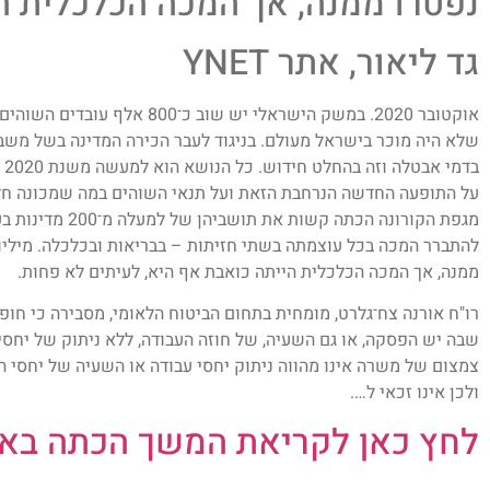
נפטרו ממנה, אך המכה הכלכלית ה
גד ליאור, אתר YNET
אוקטובר 2020. במשק הישראלי יש ש
שלא היה מוכר בישראל מעולם. בניגוד לעבר הכירה המדינה בשל מש
בד
על התופעה החדשה הנרחבת הזאת ועל תנאי השוהים במה שמכונה חל
מגפת הקורונה הכתה 
להתברר המכה בכל עוצמתה בשתי חזיתות – בבריאות ובכלכלה. מיליונ
ממנה, אך המכה הכלכלית הייתה כואבת אף היא, לעיתים לא פחות.
רו"ח אורנה צח־גלרט, מומחית בתחום הביטוח הלאומי, מסבירה כי ח
שבה יש הפסקה, או גם השעיה, של חוזה העבודה, ללא ניתוק של יחסי 
צמצום של משרה אינו מהווה ניתוק יחסי עבודה או השעיה של יחסי העב
ולכן אינו זכאי ל….
לחץ כאן לקריאת המשך הכתה באתר T