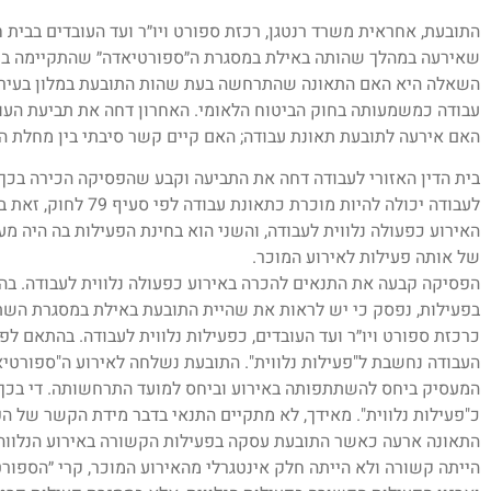
התובעת, אחראית משרד רנטגן, רכזת ספורט ויו״ר ועד העובדים בבית 
שאירעה במהלך שהותה באילת במסגרת ה״ספורטיאדה״ שהתקיימה בע
השאלה היא האם התאונה שהתרחשה בעת שהות התובעת במלון בעיר א
עבודה כמשמעותה בחוק הביטוח הלאומי. האחרון דחה את תביעת העוב
האם אירעה לתובעת תאונת עבודה; האם קיים קשר סיבתי בין מחלת ה
בית הדין האזורי לעבודה דחה את התביעה וקבע שהפסיקה הכירה בכך 
לעבודה יכולה להיות מוכ
האירוע כפעולה נלווית לעבודה, והשני הוא בחינת הפעילות בה היה 
של אותה פעילות לאירוע המוכר.
הפסיקה קבעה את התנאים להכרה באירוע כפעולה נלווית לעבודה. בה
בפעילות, נפסק כי יש לראות את שהיית התובעת באילת במסגרת הש
כרכזת ספורט ויו״ר ועד העובדים, כפעילות נלווית לעבודה. בהתאם 
העבודה נחשבת ל"פעילות נלווית". התובעת נשלחה לאירוע ה"ספורטיאד
המעסיק ביחס להשתתפותה באירוע וביחס למועד התרחשותה. די בכך 
כ"פעילות נלווית". מאידך, לא מתקיים התנאי בדבר מידת הקשר של הפע
התאונה ארעה כאשר התובעת עסקה בפעילות הקשורה באירוע הנלווה 
הייתה קשורה ולא הייתה חלק אינטגרלי מהאירוע המוכר, קרי ״הספורט