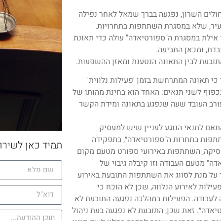
חולים השרון, נפגעה בברך שמאל לאחר נפילה
יר, שלא במסגרת השתתפות בתחרויות.
ילת במסגרת ה"ספורטיאדה" עולה כדי תאונת
דת, ומכאן התביעה.
תובעת לבין התאונה הנטענת ומאזן ההשפעות.
כי תאונה המתרחשת בזמן 'פעילות נלווית'
רת כתאונת עבודה לפי סעיף 79 לחוק, זאת בכפוף לשני תנאים: האחד הוא בחינת מהותו של
מעורב העובד שעה שנפגע בתאונה ומידת הקשר
תאם לתנאי הנוגע לעניין שיש למעסיק
תתפות בתחרות ה"ספורטיאדה״, בתפקידה
תמיד כאן לשירו
לפסיקה, השתתפות באירועי ספורט מטעם מקום
ה" מטעם העבודה וזו קיבלה גיבוי של
על מנת לסווג את השתתפות התובעת באירוע
ילות לאירוע הנלווה, שכן לא הוכח כי
לעבודה. הפעילות במהלכה נפגעה התובעת לא
יאדה״. זאת שכן, התובעת לא נפגעה בעת ניהול