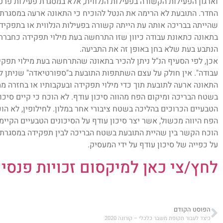
וארגון הפעילות הקשורה בפעילות הנלווית, אלא במסגרת פעילות פרט
החדר. התובעת לא הרימה את הנטל להוכיח כי התאונה ארעה במסגרת פ
שהייתה בבריכה אותה עת הייתה קשורה בפעילות הנלווית או בתפקיד
הנתבע בעת שלא בחן באופן זה את התביעה.
אכן, לפי הסעיף הנ"ל ניתן להכיר בתאונה שהתרחשה בעת מילוי תפקי
עבודה". אין חולק על עצם השתתפות התובעת ב"ספורטיאדה" שניתן לה
התאונה ארעה לתובעת תוך כדי מילוי תפקידה ובעקבותיו או בחזרה ממ
בשטח הבריכה ומיקום הפח מהווה סיכון עודף. לא הוכח כי קיים סיכו
הטבעיים הכרוכים בהליכה בשטח ציבורי אחר במלון. לחילופין, לא הוכ
הפח היווה מכשול, אשר יצר סיכון עודף על הסיכונים הטבעיים הקיימי
הוכח הקשר בין שהיית התובעת בשטח הבריכה לבין תפקידה במסגרת הפע
על כפייה של סיכון עודף על ידי המעסיק.
לחץ/צי כאן למיקסום זכויות פנסיו
הפוסט הקודם
כיצד לעבור תקופת משבר כלכלי – קורונה 2020