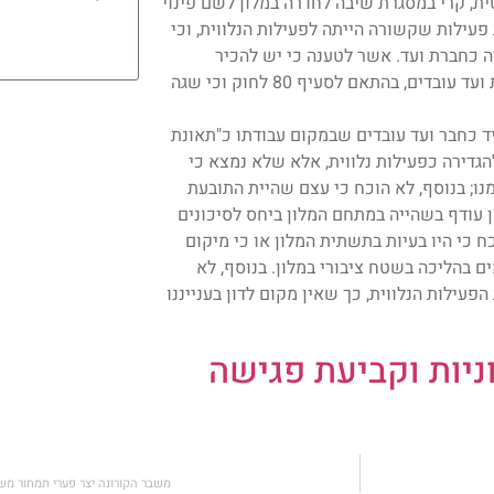
ית, קרי במסגרת שיבה לחדרה במלון לשם פינוי
עילות שקשורה הייתה לפעילות הנלווית, וכי
ה כחברת ועד. אשר לטענה כי יש להכיר
בתאונה כתאונת עבודה כיוון שזו התרחשה בעת מילוי תפקידה כחברת ועד עובדים, בהתאם לסעיף 80 לחוק וכי שגה
ד כחבר ועד עובדים שבמקום עבודתו כ"תאונת
גדירה כפעילות נלווית, אלא שלא נמצא כי
נו; בנוסף, לא הוכח כי עצם שהיית התובעת
ן עודף בשהייה במתחם המלון ביחס לסיכונים
ח כי היו בעיות בתשתית המלון או כי מיקום
ם בהליכה בשטח ציבורי במלון. בנוסף, לא
ילות הנלווית, כך שאין מקום לדון בענייננו
ניות וקביעת פגישה
משבר הקורונה יצר פערי תמחור מש