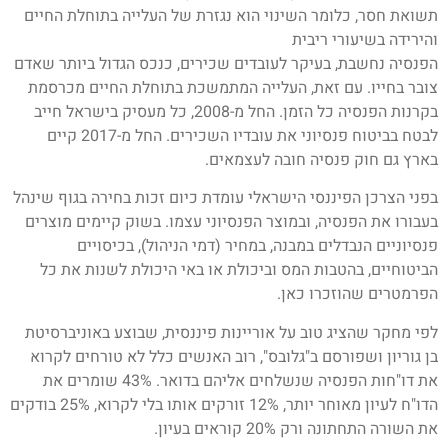
תשואת חסר, כלומר השינוי הוא נגזרת של העלייה בתוחלת החיים
והירידה בשיעורי ריבית
הפנסיה נחשבת, בעיקר לעובדים שכירים, כנכס הגדול ביותר שאדם
צובר בחייו. עם זאת, העלייה המתמשכת בתוחלת החיים מכרסמת
בקרנות הפנסיה כל הזמן. החל מ-2008, כל מעסיק בישראל חייב
לבטח בביטוח פנסיוני את עובדיו השכירים. החל מ-2017 קיים
בארץ גם חוק פנסיה חובה לעצמאים.
בפני הצרכן הפיננסי הישראלי עומדת כיום זכות בחירה בגוף שינהל
בעבורו את הפנסיה, ובמוצר הפנסיוני עצמו. בשוק קיימים מוצרים
פנסיוניים הנבדלים במבנה, במחיר (דמי הניהול), בכיסויים
הביטוחיים, בהטבות המס וביכולת או באי היכולת לשנות את כל
הפרמטרים שהוזכרו כאן.
לפי מחקר שהציג טוב על אוריינות פיננסית, שבוצע באוניברסיטת
בן גוריון ושפורסם ב"גלובס", רוב האנשים כלל לא טורחים לקרוא
את דו"חות הפנסיה שנשלחים אליהם בדואר. 43% שומרים את
הדו"ח לעיון מאוחר יותר, 12% זורקים אותו בלי לקרוא, 25% בודקים
את השורה התחתונה ורק 20% קוראים בעיון.