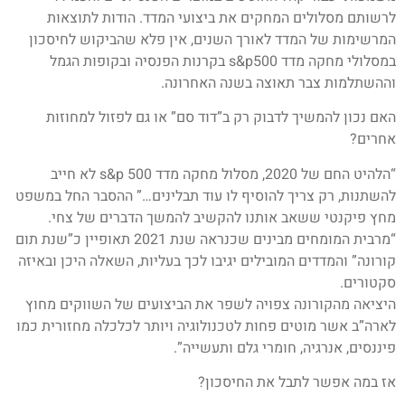
לרשותם מסלולים המחקים את ביצועי המדד. הודות לתוצאות
המרשימות של המדד לאורך השנים, אין פלא שהביקוש לחיסכון
במסלולי מחקה מדד s&p500 בקרנות הפנסיה ובקופות הגמל
וההשתלמות צבר תאוצה בשנה האחרונה.
האם נכון להמשיך לדבוק רק ב”דוד סם” או גם לפזול למחוזות
אחרים?
“הלהיט החם של 2020, מסלול מחקה מדד s&p 500 לא חייב
להשתנות, רק צריך להוסיף לו עוד תבלינים…” ההסבר החל במשפט
מחץ פיקנטי ששאב אותנו להקשיב להמשך הדברים של צחי.
“מרבית המומחים מבינים שכנראה שנת 2021 תאופיין כ”שנת תום
קורונה” והמדדים המובילים יגיבו לכך בעליות, השאלה היכן ובאיזה
סקטורים.
היציאה מהקורונה צפויה לשפר את הביצועים של השווקים מחוץ
לארה”ב אשר מוטים פחות לטכנולוגיה ויותר לכלכלה מחזורית כמו
פיננסים, אנרגיה, חומרי גלם ותעשייה”.
אז במה אפשר לתבל את החיסכון?