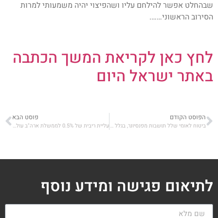
שבהחלט אפשר להילחם עליו ושהפיצוי יהיה משמעותי למרות
הסירוב הראשוני…….
לחץ כאן לקריאת המשך הכתבה
באתר ישראל היום
הפוסט הקודם
פוסט הבא
ביטוח לאומי שלל תושבות מפנסיונר, בגלל זוגיות בהונגריה
עליית ריבית של 0.5% לממשלת ארה"ב עולה הרבה יותר לפנסיונר ממוצע
לתיאום פגישה ומידע נוסף