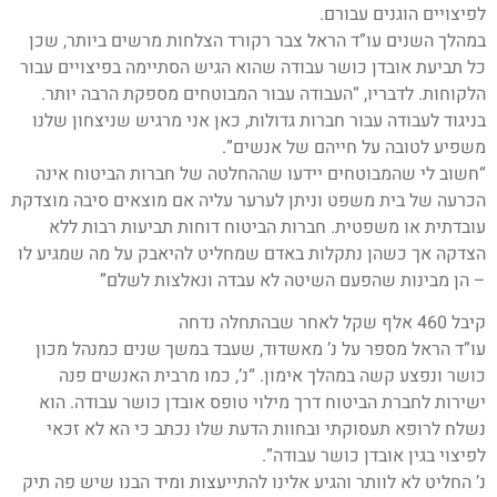
לפיצויים הוגנים עבורם.
במהלך השנים עו”ד הראל צבר רקורד הצלחות מרשים ביותר, שכן
כל תביעת אובדן כושר עבודה שהוא הגיש הסתיימה בפיצויים עבור
הלקוחות. לדבריו, “העבודה עבור המבוטחים מספקת הרבה יותר.
בניגוד לעבודה עבור חברות גדולות, כאן אני מרגיש שניצחון שלנו
משפיע לטובה על חייהם של אנשים”.
“חשוב לי שהמבוטחים יידעו שההחלטה של חברות הביטוח אינה
הכרעה של בית משפט וניתן לערער עליה אם מוצאים סיבה מוצדקת
עובדתית או משפטית. חברות הביטוח דוחות תביעות רבות ללא
הצדקה אך כשהן נתקלות באדם שמחליט להיאבק על מה שמגיע לו
– הן מבינות שהפעם השיטה לא עבדה ונאלצות לשלם”
קיבל 460 אלף שקל לאחר שבהתחלה נדחה
עו”ד הראל מספר על נ’ מאשדוד, שעבד במשך שנים כמנהל מכון
כושר ונפצע קשה במהלך אימון. “נ’, כמו מרבית האנשים פנה
ישירות לחברת הביטוח דרך מילוי טופס אובדן כושר עבודה. הוא
נשלח לרופא תעסוקתי ובחוות הדעת שלו נכתב כי הא לא זכאי
לפיצוי בגין אובדן כושר עבודה”.
נ’ החליט לא לוותר והגיע אלינו להתייעצות ומיד הבנו שיש פה תיק