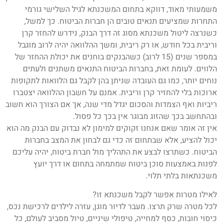
משמעותי מאוד, דווקא בתחום המשכנתא לגיל השלישי גורמי
התחרות שמציעים תנאים טובים הן חברות הביטוח. כך למשל,
כשנרצה ליטול משכנתא מסוג זה דרך הבנק, נידרש להחזר קרן
וריבית בכל חודש, או רק ריבית, ומשך ההלוואה יהיה לרוב מוגבל
במספר שנים (15 לרוב) כשהבנקים בוחנים את יכולת ההחזר של
הלווים. לעומת זאת, בחברות הביטוח התנאים משתנים ולעתים
נוחים יותר, כמו גם העובדה שניתן בהן לקבל גם הלוואות לתקופות
ארוכות בלי להחזיר קרן וריבית. אמנם על חשבון ההלוואה יצטברו
ריביות ואף הצמדות והסכום יגדל מדי שנה, אך אם הצורך הוא חשוב
ובהתחשב בכך שהזוג מבוגר אין בכך כל פסול.
אין זה אומר שאם אנחנו זקוקים למימון לא נבדוק עם הבנק מה הוא
יכול להציע, אלא שבתחום זה כדי גם לבחון את המצב בחברות
הביטוח. כשתרצו לבצע את התהליך מול חברת ביטוח, יהיה עליכם
לפנות באמצעות סוכן ביטוח שמתמחה בתחום או דרך יועץ
משכנתאות בלתי תלוי.
לאילו מטרות אפשר לקבל משכנתא זו?
לכל מטרה שרק תרצו. מעבר לדיור מוגן, עזרה לילדים לרכישת נכס,
כיסוי חובות, כסף למחייה, טיפולי שיניים, טיול מסביב לעולם, כל