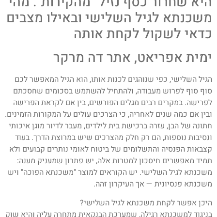
היא שחרור כסף נזיל "מהקירות". מהי
משכנתא לגיל השלישי ובאילו מצבים
כדאי לשקול לקחת אותה
ימית אפריאט, אתר דה מרקר
הגיל השלישי, כפי שנוהגים לכנות אותו, הוא הגיל המאפשר לכם
סוף סוף לפרוש מעבודה, ולהתחיל להשתמש בסכומים שחסכתם
לפרישה. במקרים רבים מגלים הפורשים, בין אם לקראת הפרישה
ובין אם כמה שנים לאחריה, כי הצרכים עולים על המקורות הזמינים.
חתונה של הבן, עזרה ברכישת בית לילדים, מעבר לדיור מוגן איכותי
ונסיבות נוספות, הם רק חלק מהצרכים שיש במרוצת הדרך. בעוד
קצבאות הפנסיה והתשלומים של ביטוח לאומי נותרים קבועים ולא
תמיד מאפשרים חיסכון למטרות אלה, יש פתרון שמעניק מענה:
משכנתא לגיל השלישי. יש הקוראים למוצר "משכנתא הפוכה" ויש
משכנתא פנסיונית — אך העיקרון זהה.
היכן אפשר לקחת משכנתא לגיל השלישי?
בניגוד למשכנתא רגילה, שמערכת הבנקאית מתחרה עליה והיא שוק