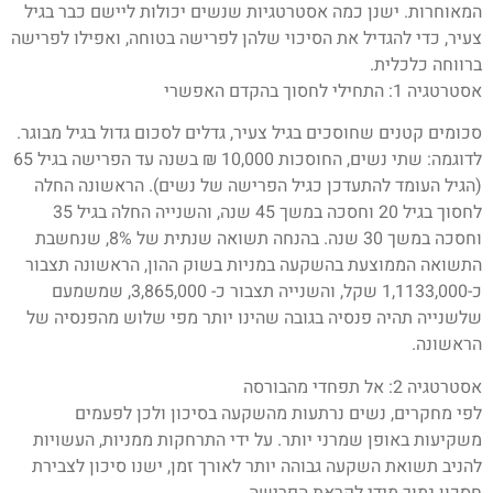
המאוחרות. ישנן כמה אסטרטגיות שנשים יכולות ליישם כבר בגיל
צעיר, כדי להגדיל את הסיכוי שלהן לפרישה בטוחה, ואפילו לפרישה
ברווחה כלכלית.
אסטרטגיה 1: התחילי לחסוך בהקדם האפשרי
סכומים קטנים שחוסכים בגיל צעיר, גדלים לסכום גדול בגיל מבוגר.
לדוגמה: שתי נשים, החוסכות 10,000 ₪ בשנה עד הפרישה בגיל 65
(הגיל העומד להתעדכן כגיל הפרישה של נשים). הראשונה החלה
לחסוך בגיל 20 וחסכה במשך 45 שנה, והשנייה החלה בגיל 35
וחסכה במשך 30 שנה. בהנחה תשואה שנתית של 8%, שנחשבת
התשואה הממוצעת בהשקעה במניות בשוק ההון, הראשונה תצבור
כ-1,1133,000 שקל, והשנייה תצבור כ- 3,865,000, שמשמעם
שלשנייה תהיה פנסיה בגובה שהינו יותר מפי שלוש מהפנסיה של
הראשונה.
אסטרטגיה 2: אל תפחדי מהבורסה
לפי מחקרים, נשים נרתעות מהשקעה בסיכון ולכן לפעמים
משקיעות באופן שמרני יותר. על ידי התרחקות ממניות, העשויות
להניב תשואת השקעה גבוהה יותר לאורך זמן, ישנו סיכון לצבירת
חסכון נמוך מידי לקראת הפרישה.