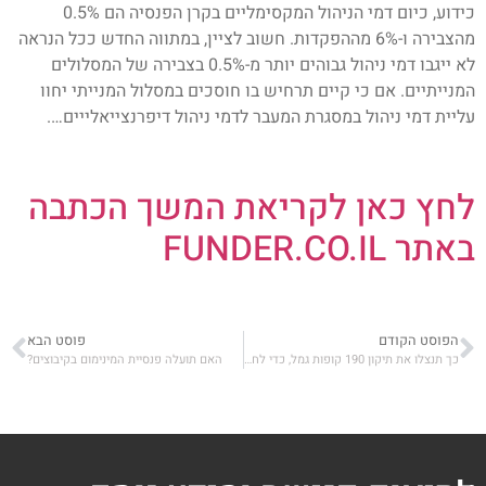
כידוע, כיום דמי הניהול המקסימליים בקרן הפנסיה הם 0.5%
מהצבירה ו-6% מההפקדות. חשוב לציין, במתווה החדש ככל הנראה
לא ייגבו דמי ניהול גבוהים יותר מ-0.5% בצבירה של המסלולים
המנייתיים. אם כי קיים תרחיש בו חוסכים במסלול המנייתי יחוו
עליית דמי ניהול במסגרת המעבר לדמי ניהול דיפרנצייאלייים….
לחץ כאן לקריאת המשך הכתבה
באתר FUNDER.CO.IL
הפוסט הקודם
פוסט הבא
כך תנצלו את תיקון 190 קופות גמל, כדי לחסוך בתשלום מס על החיסכון הפנסיוני
האם תועלה פנסיית המינימום בקיבוצים?