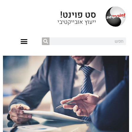
סט פוינט!
ייעוץ אובייקטיבי