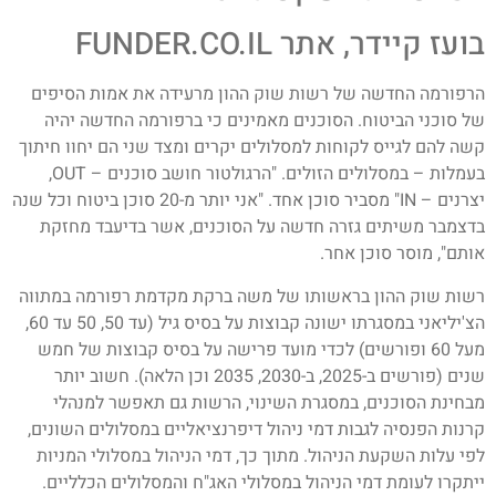
בועז קיידר, אתר FUNDER.CO.IL
הרפורמה החדשה של רשות שוק ההון מרעידה את אמות הסיפים
של סוכני הביטוח. הסוכנים מאמינים כי ברפורמה החדשה יהיה
קשה להם לגייס לקוחות למסלולים יקרים ומצד שני הם יחוו חיתוך
בעמלות – במסלולים הזולים. "הרגולטור חושב סוכנים – OUT,
יצרנים – IN" מסביר סוכן אחד. "אני יותר מ-20 סוכן ביטוח וכל שנה
בדצמבר משיתים גזרה חדשה על הסוכנים, אשר בדיעבד מחזקת
אותם", מוסר סוכן אחר.
רשות שוק ההון בראשותו של משה ברקת מקדמת רפורמה במתווה
הצ'יליאני במסגרתו ישונה קבוצות על בסיס גיל (עד 50, 50 עד 60,
מעל 60 ופורשים) לכדי מועד פרישה על בסיס קבוצות של חמש
שנים (פורשים ב-2025, ב-2030, 2035 וכן הלאה). חשוב יותר
מבחינת הסוכנים, במסגרת השינוי, הרשות גם תאפשר למנהלי
קרנות הפנסיה לגבות דמי ניהול דיפרנציאליים במסלולים השונים,
לפי עלות השקעת הניהול. מתוך כך, דמי הניהול במסלולי המניות
ייתקרו לעומת דמי הניהול במסלולי האג"ח והמסלולים הכלליים.