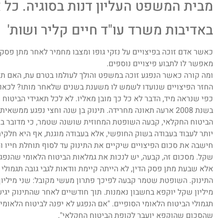
מבית המשפט העליון דנות בסוגיה. כל 
באדיבות משרד עו"ד חיים קליר ושות'
כאשר אדם זוכה בפיצויים על נזקי גופו ומצבו מחמיר לאחר מתן פסק הדי
מאפשר לו לתבוע פיצויים נוספים.
ומה קורה כאשר הנפגע זוכה במשפט והולך לעולמו בטרם עת, האם תא
החזר הפיצויים שנועדו לשמש לו משענת בשנים שלאחר מותו? לכאורה ג
כפי שנראה מיד, הדבר לא כל כך מובן מאליו. לא לכל תאגידי הביטוח 
בשנת 2008 ארעה תאונה מחרידה. תינוק בן שנה וחצי נפגע ממ
הביטוח החקלאי, קבעה השופטת המחוזית שושנה שטמר, כי מדובר בא
חישבה את סכום הפיצויים שיקיים את התינוק עד לסוף תוחלת חייו ו
שקל. מסכום זה, קבעה, יש לנכות את גמלאות הביטוח הלאומי שהנפגע 
אלא שבעת מתן פסק הדין, לא הייתה קיימת וודאות לגבי גובה תגמולי
התינוק. השופטת שטמר קבעה לפיכך פתרון מעשי מקובל: שני מיליון 
תגמולי הביטוח הלאומי הסופיים. "אם הנפגע לא יפנה לביטוח הלאומי
שהסכום שהוקפא יועבר לקופת הביטוח החקלאי".