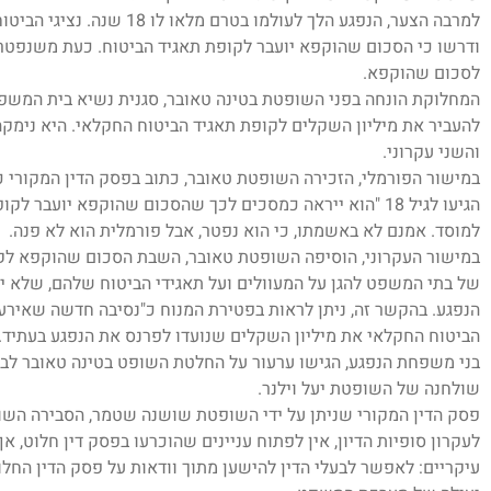
למרבה הצער, הנפגע הלך לעולמו 
ודרשו כי הסכום שהוקפא יועבר לקופת תאגיד הביטוח. כעת משנפטר מן
לסכום שהוקפא.
המחלוקת הונחה בפני השופטת בטינה טאובר, סגנית נשיא בית המשפ
להעביר את מיליון השקלים לקופת תאגיד הביטוח החקלאי. היא נימק
והשני עקרוני.
במישור הפורמלי, הזכירה השופטת טאובר, כתוב בפסק הדין המקורי כ
הגיעו לגיל 18 "הוא ייראה כמסכים לכך שהסכום שהוקפא יועבר
למוסד. אמנם לא באשמתו, כי הוא נפטר, אבל פורמלית הוא לא פנה.
במישור העקרוני, הוסיפה השופטת טאובר, השבת הסכום שהוקפא לק
של בתי המשפט להגן על המעוולים ועל תאגידי הביטוח שלהם, שלא ישל
הנפגע. בהקשר זה, ניתן לראות בפטירת המנוח כ"נסיבה חדשה שאירע
הביטוח החקלאי את מיליון השקלים שנועדו לפרנס את הנפגע בעתיד. א
בני משפחת הנפגע, הגישו ערעור על החלטת השופט בטינה טאובר לב
שולחנה של השופטת יעל וילנר.
פסק הדין המקורי שניתן על ידי השופטת שושנה שטמר, הסבירה השופטת
לעקרון סופיות הדיון, אין לפתוח עניינים שהוכרעו בפסק דין חלוט, אף
עיקריים: לאפשר לבעלי הדין להישען מתוך וודאות על פסק הדין החלו