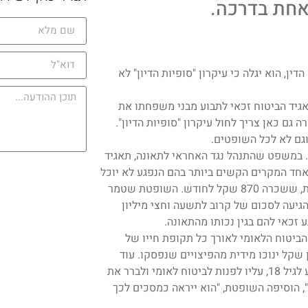
אחת בדרכה.
ן, הוא יגלה כי עיקרון "סופיות הדיון" לא
גיד הביטוח זכאי לתבוע מבני משפחתו את
ם כאן צריך לחול עיקרון "סופיות הדיון".
וגם לא לכל השופטים.
שאית. במשפט שהתנהל נגד האחראי לתאונה, תאגיד
חד המקרים הקשים ביותר בהם הנפגע לא יוכל
יותר לעבוד בעבודה בשוק החופשי, אלא בעבודה מוגנת, אף היא חלקית, ששכרה 870 שקל לחודש. השופטת שטמר
הגיעה לסכום של קרוב לתשעה וחצי מיליון
זכאי להם בגין נכותו מהתאונה.
 הביטוח הלאומי לאורך כל תקופת חייו של
שקל ינוכו מידית מהפיצויים שנפסקו. עוד
מיליון שקל יוקפא בחשבון נאמנות. תוך חודשיים לאחר שהתינוק יגיע לגיל 18, עליו לפנות לביטוח לאומי ולברר את
", הוסיפה השופטת, "הוא ייראה כמסכים לכך