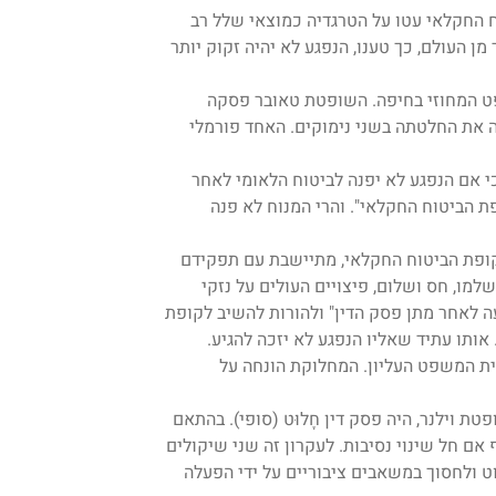
בטרם מלאו לו 18 שנה. נציגי הביטוח החקלאי עטו על הטרגדיה כמוצאי שלל רב
 העולם, כך טענו, הנפגע לא יהיה זקוק יותר
ט המחוזי בחיפה. השופטת טאובר פסקה
ה את החלטתה בשני נימוקים. האחד פורמלי
י אם הנפגע לא יפנה לביטוח הלאומי לאחר
 לקופת הביטוח החקלאי". והרי המנוח לא פנה
ופת הביטוח החקלאי, מתיישבת עם תפקידם
מו, חס ושלום, פיצויים העולים על נזקי
ה לאחר מתן פסק הדין" ולהורות להשיב לקופת
ותו עתיד שאליו הנפגע לא יזכה להגיע.
ית המשפט העליון. המחלוקת הונחה על
 וילנר, היה פסק דין חָלוּט (סופי). בהתאם
 אם חל שינוי נסיבות. לעקרון זה שני שיקולים
ט ולחסוך במשאבים ציבוריים על ידי הפעלה