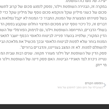
יעילה של מערכת המשפט.
במקרה זה, הבהירה השופטת וילנר, נפסק לנפגע סכום של קרוב לתשעה
סכום של כשני מיליון שקל והוקפא סכום נוסף של מיליון שקל כדי ל
בשל פטירתו המצערת של המנוח, התברר כי המנוח לא יקבל גמלאות בי
דברים זה, כל ניכוי נוסף יגרע מסכום הפיצוי החלוט שנקבע בפסק הדין
בשולי הדברים, התייחסה השופטת וילנר, גם לנימוק הפורמלי של הש
הדין המקורי, שלפיה בהעדר פנייה לביטוח הלאומי הכסף יועבר לתאגי
המנוח בוחר שלא לפנות לביטוח הלאומי ובכך מכשיל את מלאכת הביר
להשתלם למנוח. לא זה המצב בענייננו, והדברים ברורים".
פסק הדין של השופטת יעל וילנר מעורר תקווה. שנים רבות שבית המש
נטייה ניכרת לצד תאגידי הביטוח. האם פסק דינה של השופטת וילנר 
מי ייתן.
הפוסט הקודם
כשהבילוי של היום הופך לחיסכון של מחר