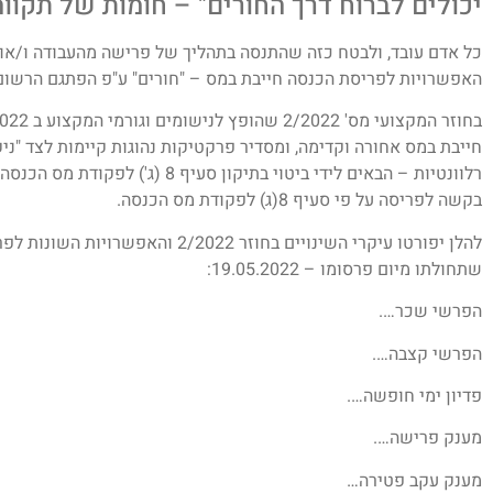
יכולים לברוח דרך החורים" – חומות של תקווה
כל אדם עובד, ולבטח כזה שהתנסה בתהליך של פרישה מהעבודה ו/או 
האפשרויות לפריסת הכנסה חייבת במס – "חורים" ע"פ הפתגם הרשום
חייבת במס אחורה וקדימה, ומסדיר פרקטיקות נהוגות קיימות לצד "ני
בקשה לפריסה על פי סעיף 8(ג) לפקודת מס הכנסה.
להלן יפורטו עיקרי השינויים בחוזר 022
שתחולתו מיום פרסומו – 19.05.2022:
הפרשי שכר….
הפרשי קצבה….
פדיון ימי חופשה….
מענק פרישה….
מענק עקב פטירה…