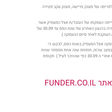
לפריסה של מענק פרישה, מענק עקב פטירה
תיימה העסקתו של העובד/ת אצל המעסיק אשר
שילם את מענק הפרישה החייב במס ( למעט מקרה בו סיום ההעסקה היה ברבעון האחרון של שנת המס עד 30.09 של
העוקבת לאחר סיום ההעסקה ).
העסקה אצל המעסיק בשנת המס, לבקש כי
במצב שכזה, תופחת שנה אחת ממספר שנות
פריסת המס קדימה ( לא תהיה הפחתה שכזאת למי שסיים את עבודתו אחרי ה 30.09 כפי שהוזכר לעיל ). תקופת
FUNDE