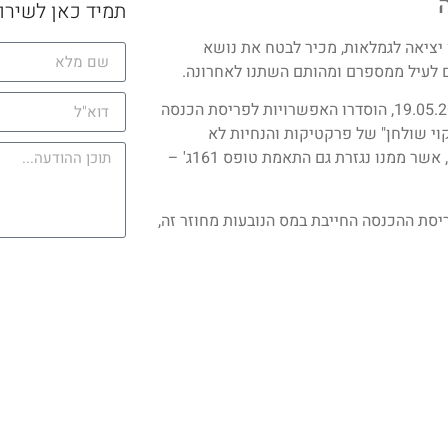
תמיד כאן לשירו
יציאה לגמלאות, מכיר לבטח את נושא
 לעיל ממספרם ומהותם השתנו לאחרונה.
בחוזר המקצועי מס' 2/2022 שהופץ לנישומים וגורמי המקצוע ב 19.05.2022, הוסדרו האפשרויות לפריסת הכנסה
קוי שולחן" של פרקטיקות והנחיות לא
רלוונטיות – הבאים לידי ביטוי בתיקון סעיף 8 (ג') לפקודת מס הכנסה, אשר ממנו נגזרת גם התאמת טופס 161ג' –
2/2 והאפשרויות השונות לפריסת ההכנסה החייבת במס הנובעות מחוזר זה,