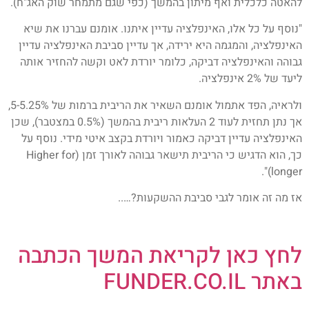
להאטה כלכלית ואף מיתון בהמשך (כפי שגם מתמחר שוק האג"ח).
"נוסף על כל אלו, האינפלציה עדיין איתנו. אומנם עברנו את שיא
האינפלציה, והמגמה היא ירידה, אך עדיין סביבת האינפלציה עדיין
גבוהה והאינפלציה דביקה, כלומר יורדת לאט וקשה להחזיר אותה
ליעד של 2% אינפלציה.
ולראיה, הפד אתמול אומנם השאיר את הריבית ברמות של 5-5.25%,
אך נתן תחזית לעוד 2 העלאות ריבית בהמשך (0.5% במצטבר), שכן
האינפלציה עדיין דביקה כאמור ויורדת בקצב איטי מידי. נוסף על
כך, הוא הדגיש כי הריבית תישאר גבוהה לאורך זמן (Higher for
longer)".
אז מה זה אומר לגבי סביבת ההשקעות?…..
לחץ כאן לקריאת המשך הכתבה
באתר FUNDER.CO.IL