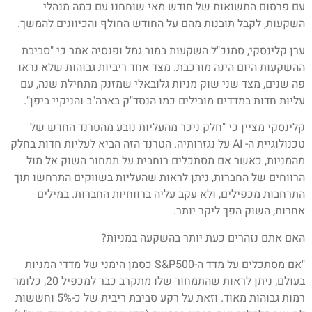
עם פרסום התשואות של חודש מאי שוחחנו עם כמה מנהלי
השקעות, לקבל תובנות מהם על החודש החולף והכיוונים להמשך.
ערן קלינסקי, סמנכ"ל השקעות במור גמל ופנסיה אמר כי "סביבת
ההשקעות היום הינה מורכבת. מצד אחד ריביות גבוהות שלא נראו
פה שנים, מצד שני שוק מניות גלובאלי שמזנק מתחילת שנה, עם
עליות חדות במדדים מובילים כמו הנסד"ק בארה"ב והניקיי ביפן".
קלינסקי מציין כי "חלק ניכר מהעליות נובע מהטרנד החדש של
טכנולוגיית ה- AI על נגזרותיה. הטרנד הזה הביא לעליות חדות בחלק
מהמניות, כאשר אם מסתכלים רוחבית על תמחור השוק אל מול
הרווחים של החברות, ניתן לראות שהעליות בשווקים התרחשו תוך
התרחבות מכפילים, ולא עקב עליה ברווחיות החברות. במילים
אחרות, השוק הפך ליקר יותר.
האם אתם נזהרים כעת יותר בהשקעה במניות?
"אם מסתכלים על מדד ה-S&P500 כסמן הימני של מדדי המניות
בעולם, ניתן לראות שהתמחור שלו מתקרב כבר למכפיל 20, כלומר
רמות גבוהות מאוד. וזאת על רקע סביבת ריבית של כ-5% וחששות