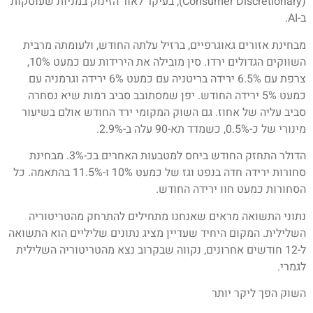
(Consumer Discretionary), בעיקר לאור הזינוק במניות שעוסקות
ב-AI.
מבחינת אזורים גאוגרפיים, ברזיל עלתה החודש, ולעומתה מרבית
השווקים הגדולים ירדו. סין מובילה את הירידות עם כמעט 10%,
צרפת עם 6.5% ירידה בריטניה עם כמעט 6% ירידה וגרמניה עם
כמעט 5% ירידה החודש. יפן שמסתובב סביב רמות שיא נסחרה
סביב עליה של אחוז. גם השוק המקומי ירד החודש אולם בשיעור
מינורי של כ-0.5%, כשמדד תא-90 עלה ב-2.9%.
הדולר התחזק החודש ביחס למטבעות האחרים בכ-3%. מבחינת
סחורות ירידה חדה בנפט וגז של כמעט 10% ו-11.5% בהתאמה. כל
הסחורות כמעט חוו ירידה החודש.
נתוני התשואה מראים שאנחנו מתחילים להתרחק מהטריטוריה
השלילית. המקום היחיד שעדיין מציג נתונים שליליים הוא התשואה
ל-12 חודשים אחרונים, נקווה שבקרוב נצא מהטריטוריה השלילית
לגמרי.
השוק הפך ליקר יותר