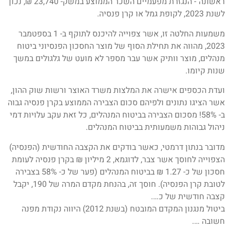
ראשונה"- הנגזרת מפעמיים השכר הממוצע במשק- 23,740 ₪, נכון
לשנת 2023, לקופת גמל או קרן פנסיה.
משמעות החלטה זו, אשר צפוייה להיכנס לתוקף ב- 1 בספטמבר
2023, מהווה את תחילת הסוף של מוצר החסכון הפנסיוני ביטוח
מנהלים, מוצר וותיק אשר עבר מספר לא מועט של גלגולים במשך
שנות קיומו.
ועדת הכספים אישרה את המלצות משרד האוצר ורשות שוק ההון,
אשר הציגו נתונים ולפיהם סכום הצבירה הממוצע בקרן פנסיה גבוה
ב- 58%! מסכום הצבירה בביטוח המנהלים, כל זאת עקב עלויות דמי
ניהול גבוהות משמעותית בביטוח המנהלים.
מדובר בנתון דרמטי, כאשר בודקים את הקצבה החודשית (הפנסיה)
הצפוייה לחוסך אשר צבר, לדוגמא, 2 מיליון ₪ בקרן פנסיה לעומת
חסכון של כ- 1.27 ₪ בביטוח המנהלים (פער של כ- 58% בצבירה
לטובת קרן הפנסיה). חוסך זה, בהנחת מקדם המרה של 190, יקבל
קצבה חודשית של כ….
ביטול מנגנון המקדם המובטח (בשנת 2012) היווה נקודת מפנה
חשובה ….