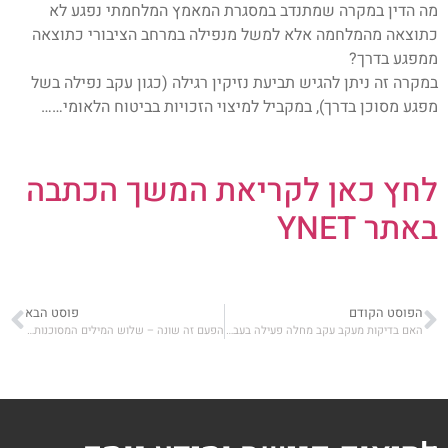
מה הדין במקרה שמתנדב במסגרת המאמץ המלחמתי נפגע לא
כתוצאה מהמלחמה אלא למשל מנפילה במרחב הציבורי כתוצאה
ממפגע בדרך?
במקרה זה ניתן להגיש תביעת נזיקין רגילה (כגון עקב נפילה בשל
מפגע מסוכן בדרך), במקביל למיצוי הזכויות בביטוח הלאומי……
לחץ כאן לקריאת המשך הכתבה
באתר YNET
הפוסט הקודם
פוסט הבא
האם בדיקות מעקב עקב מחלה פעילה בעבר אינן מכוסות בביטוח בריאות?
הפעם זה שונה – שלוש המילים המסוכנות ביותר בעולם ההשקעות