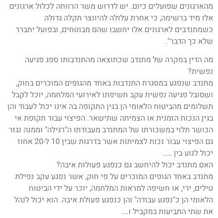
מהארגונים שפועלים כיום. יש לדרוש משר הרווחה לכלול ארגונים
אלו מיד ברשימה, כי אחרת עלולה להיווצר תקלה גדולה
כשמתנדבים לארגונים אלו יחשבו שהם מבוטחים, ובפועל יתברר
שלא כך הדבר".
מה הדין במקרה של מתנדב שכתוצאה מהתנדבותו ספג פגיעה
נפשית?
מתנדב שנפגע במסגרת התנדבות באחד מהגופים המוכרים בחוק,
ושסובל פגיעה נפשית עקב חשיפתו לאירועי המלחמה, יוכל לקבל
תשלומים מהביטוח הלאומי הן בגין התקופה בה אינו יכול לעבוד והן
בגין הנכות הזמנית או הצמיתה שתישאר. הפיצוי עבור תקופת אי
הכושר תלוי במשכורתו של המתנדב מעבודתו ה"רגילה" וממנה נגזר
גם הפיצוי עבור נכות לצמיתות אשר בדרגות שבין 10 ל-20 אחוז
יכול לנוע בין …..
האם מתנדב יכול להיחשב גם כנפגע פעולות איבה?
מתנדב באחד הגופים המוכרים על פי חוק, אשר נפגע עקב נפילת
טילים, ירי, או חשיפה למראות המלחמה, יוכר על ידי הביטוח
הלאומי הן כ"נפגע עבודה" והן כנפגע פעולת איבה. הוא יכול לנהל
את שתי התביעות במקביל ו….