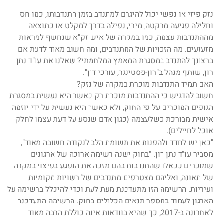
נזק פיזי או נפשי יכול להיגרם למתנדב בזמן התנדבותו, כמו חס
וחלילה פגיעה מרקטה, מירי, נפילה בדרך למקלט או כתוצאה
מההתנדבות עצמה, כמו במקרה של איש זק"א שנחשף למראות
מזעזעים. מה הזכויות של המתנדבים, ומה חשוב מאוד לדעת אם
ברצונך להתנדב במסגרת המאמץ המלחמתי? שאלנו את עו"ד נתן
רון, שותף מנהל ב"רון-פסטינגר, עורכי דין".
האם תמיד התנדבות מוכרת במקרה של נזק?
חשוב להדגיש כי ההתנדבות מוכרת רק כאשר היא נעשית במסגרת
הגופים המוכרים על פי החוק, ולא כאשר היא נעשית על ידי יוזמה
אישית מבורכת כשלעצמה (כגון אדם שנסע על דעת עצמו לחלק
אוכל לחיילים).
"כאן יש לחדד ולהפנות את תשומת הלב לנקודה חשובה מאוד",
מסביר עו"ד נתן רון. "בחוק ישנה רשימה ארוכה של ארגונים
שמוכרים ככאלו שהתנדבות בהם מזכה את הנפגע בפיצוי במקרה
של תאונה, ואליהם מצטרפים מתנדבים של רשויות מקומיות
ועיריות. הרשימה הזו מתעדכנת מעת לעת וכדי להיכלל ברשימה על
הארגון לעמוד במספר תנאים הכלולים בחוק. הרשימה התעדכנה
לאחרונה ב-2017, כך שהיא בוודאות אינה כוללת הרבה מאוד