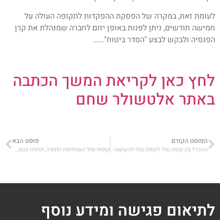
לעומת זאת, במקרה של הפסקת ההפקדות לתקופה העולה על
חמישה חודשים, ניתן לפנות באופן יזום לחברה שמנהלת את קרן
הפנסיה ולבקש לבצע "הסדר ביטוח"……
לחץ כאן לקריאת המשך הכתבה
באתר אלטשולר שחם
הפוסט הקודם
פוסט הבא
ההבדל בין קופת גמל לקופת גמל להשקעה
קופות גמל השתלמות ופנסיה, תחזית נובמבר- עליות – תשואה גבוהה ביותר
לתיאום פגישה ומידע נוסף