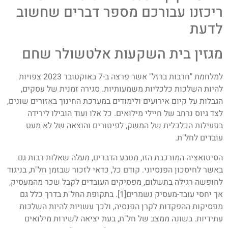
ריכזנו עבורכם מספר דברים שחשוב
לדעת
מגזין בית השקעות אלטשולר שחם
למלחמת "חרבות ברזל" אשר פרצה ב-7 באוקטובר 2023 צפויות
להיות השלכות כלכליות משמעותיות. סגירה זמנית של עסקים,
הגבלות על קיום אירועים ולימודים במערכת החינוך באזורים שונים,
לצד גיוס נרחב של חיילי מילואים. כל אלו ועוד הובילו לירידה
בפעילות הכלכלית של המשק, לפיטורים והוצאה של לא מעט
עובדים לחל"ת.
הסיטואציה המורכבת הזו, מטבע הדברים, מעלה שאלות רבות גם
באשר לחיסכון הפנסיוני. קודם כל, כדאי לזכור שבזמן חל"ת, בניגוד
לחופשה רגילה בתשלום, מפסיקים העובדים לקבל שכר מהמעסיק,
אך יחסי עובד-מעסיק נשמרים[1]. בתקופת החל"ת בדרך כלל גם
מפסיקות ההפקדות לקרן הפנסיה, ולכך עשויות להיות השלכות
עתידיות. בשונה ממצב של חל"ת, בעת יציאה לשירות מילואים