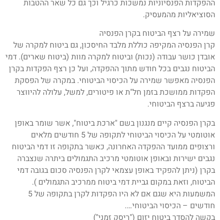
ההפקדות הפנסיוניות נמשכות כרגיל וכך גם כל שאר ההטבות
הסוציאליות מהמעסיק.
שמירה על רצף הביטוח בקרן הפנסיה
קרן הפנסיה המקיפה כוללת מלבד החיסכון, גם ביטוח למקרה של
אובדן כושר עבודה (נכות) וביטוח למקרה מוות (ביטוח שארים). דמי
הביטוח נגבים בכל חודש מתוך ההפקדה, ועל כן רצף הפקדות בקרן
הפנסיה מאפשר שמירה על הכיסוי הביטוחי. במקרה של הפסקת
הפקדות ממושכת בזמן חל"ת או פיטורים, למשל, עלולה להיווצר
פגיעה ברצף הביטוחי.
בקרן הפנסיה קיים מנגנון בשם "ארכת ביטוח", אשר שומר באופן
אוטומטי על הכיסוי הביטוחי לתקופה של 5 חודשים מלאים
ורצופים ממועד ההפקדה האחרונה, כאשר בתקופה זו דמי הביטוח
נגבים ישירות ובאופן אוטומטי מרכיב התגמולים ביתרה שנצברה
בקרן (ניתן להפקיד באופן עצמאי לקרן הפנסיה סכום בגובה דמי
הביטוח, וזאת במקום גביית דמי ביטוח ממרכיב התגמולים ).
המשמעות היא שגם אם לא היו הפקדות לקרן בתקופה של 5
חודשים – הכיסוי הביטוחי….
בקשה להסדר ביטוח יזום ("ריסק זמני")