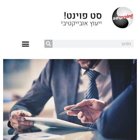
סט פוינט!
ייעוץ אובייקטיבי