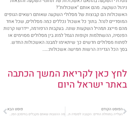
מסלולי השקעה בהתאם לאשכולות של תחומי השקעה והוצאות
ניהול השקעה. מהם אותם "אשכולות"?
האשכולות הם קבוצות של מסלולי השקעה שאותם רשאים הגופים
המוסדיים לנהל. בתוך כל אשכול נכללים כמה מסלולים, שכל אחד
מהם מייצג תמהיל השקעות שונה. בעקבות הרפורמה, יידרשו קרנות
הפנסיה, ההשתלמות וקופות הגמל למזג בין מסלולים מסוימים או
לפתוח מסלולים חדשים כך שיתאימו למבנה האשכולות החדש.
בסך הכל הגדירה הרשות חמישה אשכולות:…..
לחץ כאן לקריאת המשך הכתבה
באתר ישראל היום
הפוסט הקודם
פוסט הבא
העלייה בתוחלת החיים: הקצבה לפנסיה תפחת ב-0.5%, בביטוחי החיים ב-1%
מה ההטבות שאתם מקבלים בחיסכון הפנסיוני והאם הן בסכנה?