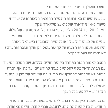
משבר שהולך ומחריף בביטוח הסיעודי
עומק המשבר עולה גם מניתוח של מרכז טאוב. הניתוח מראה
שבשש השנים האחרונות הוכפלה ההוצאה הלאומית על שירותי
סיעוד מ-14 מיליארד שקל ל-28 מיליארד שקל
מאז 2012 ועד 2024 חלה, על פי הדוח, עלייה מטורפת של 140%
במספר מקבלי גמלת הסיעוד מביטוח לאומי. מדובר בכמעט פי
שניים מקצב הגידול של האוכלוסייה המבוגרת בישראל באותה
תקופה. הנתון הזה מצביע על כך שהעומס רק הולך וגובר והמערכת
לא מצליחה לעמוד בקצב.
המצב כאמור חמור במיוחד בקופת חולים כללית, שם הסכם הסיעוד
עם חברת הראל צפוי להסתיים בעוד כחודשיים. עד כה, אף חברת
ביטוח לא הסכימה להחליף את הראל, מה שאומר שייתכן שתופעל
תוכנית חיסול עצמי שתקטין את גמלת הסיעוד בצורה משמעותית.
זה עלול להוביל לבריחת מבוטחים ולגרעון עמוק בקופה, ובמקרה
הכי גרוע – לפגוע בכל הענף.
מרכז טאוב מציין גם את ההבדלים המשמעותיים בעלויות הפרמיה
החודשית בין קופות החולים. לדוגמה, חברי קופת חולים מאוחדת