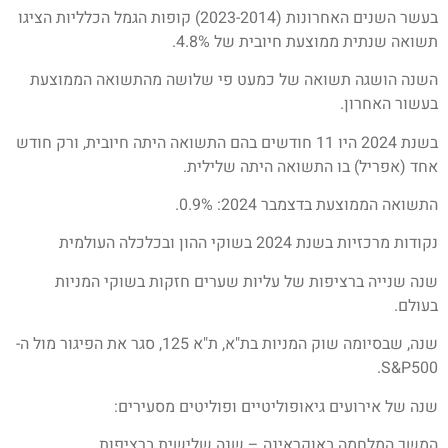
בעשר השנים האחרונות (2023-2014) קופות הגמל הכלליות הציגו
תשואה שנתית ממוצעת חיובית של 4.8%.
השנה הושגה תשואה של כמעט פי שלושה מהתשואה הממוצעת
בעשור האחרון.
בשנת 2024 היו 11 חודשים בהם התשואה היתה חיובית, ורק חודש
אחד (אפריל) בו התשואה היתה שלילית.
התשואה הממוצעת בדצמבר 2024: 0.9%.
נקודות מרכזיות בשנת 2024 בשוקי ההון ובכלכלה העולמית
שנה שנייה ברציפות של עליות שערים חזקות בשוקי המניות
בעולם.
שנה, שבסיומה שוק המניות בת"א, ת"א 125, סגר את הפיגור מול ה-
S&P500.
שנה של אירועים גיאופוליטיים ופוליטים מסעירים:
המשך המלחמה באוקראינה – שנה שלישית ברציפות.