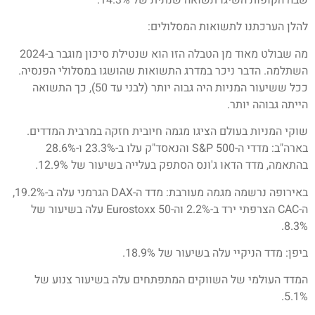
שבה הקופות השיגו תשואה שנתית של 14.3%.
להלן הערכתנו לתשואות המסלולים:
מה שבולט מאוד מן הטבלה הזו הוא שנטילת סיכון מוגבר ב-2024
השתלמה. הדבר ניכר במדרג התשואות שהושגו במסלולי הפנסיה.
ככל ששיעור המניות היה גבוה יותר (לבני עד 50), כך התשואה
הייתה גבוהה יותר.
שוקי המניות בעולם הציגו מגמה חיובית חזקה במרבית המדדים.
בארה"ב: מדדי ה-500 S&P והנאסד"ק עלו ב-23.3% ו-28.6%
בהתאמה, מדד הדאו ג'ונס הסתפק בעלייה בשיעור של 12.9%.
באירופה נרשמה מגמה מעורבת: מדד ה-DAX הגרמני עלה ב-19.2%,
ה-CAC הצרפתי ירד ב-2.2% וה-Eurostoxx 50 עלה בשיעור של
8.3%.
ביפן: מדד הניקיי עלה בשיעור של 18.9%.
המדד העולמי של השווקים המתפתחים עלה בשיעור צנוע של
5.1%.