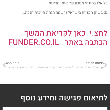
כל אלו במונחי מטבע של אותן מדינות.
גם בשוק המניות בישראל נרשמה מגמה חיובית חזקה……
לחצ.י כאן לקריאת המשך
הכתבה באתר FUNDER.CO.IL
הפוסט הקודם
פוסט הבא
זקוקים לגמלת ביטוח סיעודי? עכשיו יהיה לכם הרבה יותר קשה להוכיח
קרנות השתלמות, תחזית: מי מנצחות את שנת 2024 ? מי מאכזבת?
לתיאום פגישה ומידע נוסף