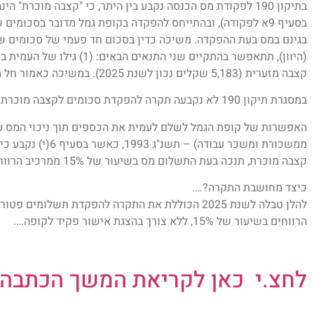
בתיקון 190 לפקודת מס הכנסה נקבע בין היתר, כי "קצבה מוכר
בסעיף 9א לפקודה), ובהתייחס להפקדה בקופת גמל מדובר בסכומ
בגינם במס בעת ההפקדה. משיכה כדין בסכום חד פעמי של סכומים 
קצבה מזערית (5,183 שקלים נכון לשנת 2025). במשיכה כאמור חל מס על הרווחים בשיעור של 15%.
במסגרת תיקון 190 לא נקבעה תקרה להפקדת סכומים לקצבה מוכרת (תשלומים פטורים) בקופת גמל.
האפשרות של קופת הגמל לשלם לעמית את הכספים תוך ניכוי המס על 
ממשכורת ומשכר עבודה)
קצבה מוכרת, תנכה בעת התשלום מס בשיעור של 15% ממרכיב הרווח היחסי כהגדרתו בסעיף 9א לפקודה.
כיצד מחושבת התקרה?….
להלן טבלה לשנת 2025 הכוללת את התקרה להפקדת תשלו
הרווחים בשיעור של 15%, ללא צורך בהצגת אישור פקיד לקופה….
לחצ.י כאן לקריאת המשך הכתבה 