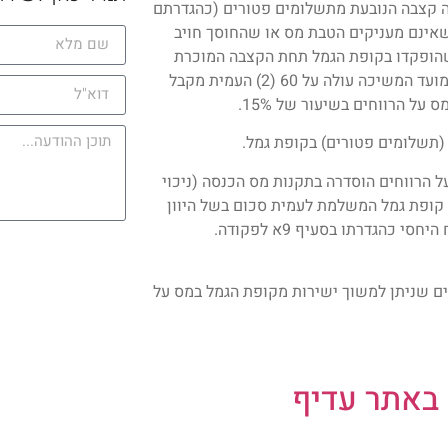
ת" הינה קצבה הנובעת מתשלומים פטורים (כהגדרתם
ים שאינם מעניקים הטבת מס או שהחוסך חויב
שהופקדו בקופת הגמל תחת הקצבה המוכרת
(היוון), תתאפשר בהתקיים שני התנאים הבאים: (1) גילו של העמית במועד המשיכה עולה על 60 (2) העמית מקבל
הרווחים הוסדרה בתקנות מס הכנסה (ניכוי
 – תשנ"ג 1993, כאשר בסעיף 6(י) נקבע כי קופת גמל המשלמת לעמית סכום בשל היוון
מים פטורים שניתן למשוך ישירות מקופת הגמל במס על
באתר עדיף